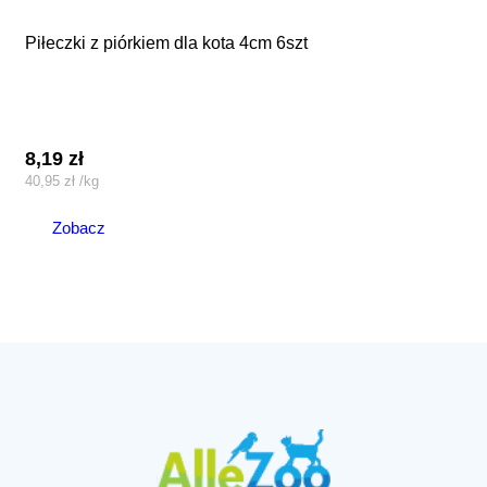
piłeczki z piórkiem dla kota 4cm 6szt
8,19
zł
40,95
zł
/
kg
Zobacz