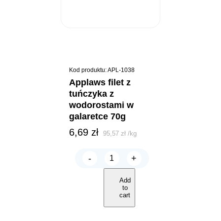
Kod produktu: APL-1038
applaws filet z
tuńczyka z
wodorostami w
galaretce 70g
6,69
zł
95,57
zł
/
kg
-
+
Applaws
Filet
z
Add
Tuńczyka
to
z
cart
Wodorostami
w
galaretce
70g