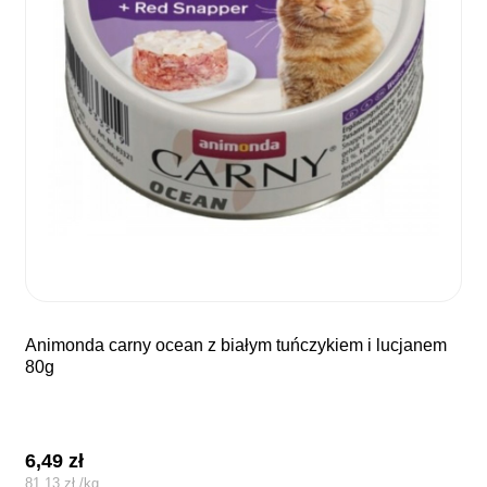
animonda carny ocean z białym tuńczykiem i lucjanem
80g
6,49
zł
81,13
zł
/
kg