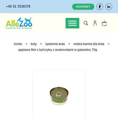
+48 52 3538378
KONTAKT
home
>
koty
>
żywienie kota
>
mokra karma dla kota
>
applaws filet z tuńczyka z wodorostami w galaretce 70g