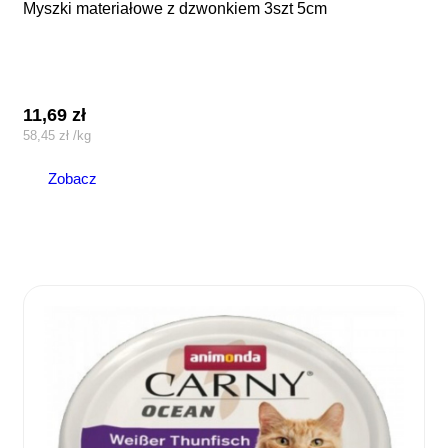
myszki materiałowe z dzwonkiem 3szt 5cm
11,69
zł
58,45
zł
/
kg
Zobacz