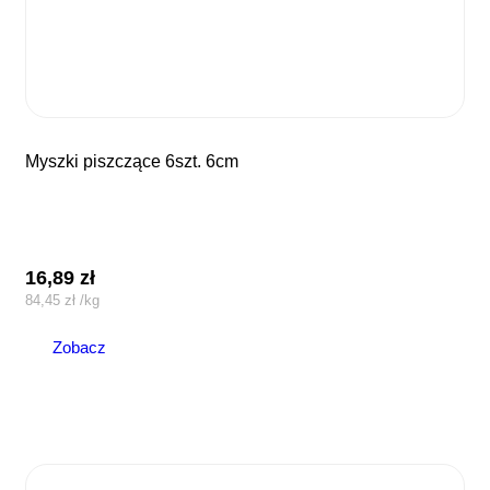
myszki piszczące 6szt. 6cm
16,89
zł
84,45
zł
/
kg
Zobacz