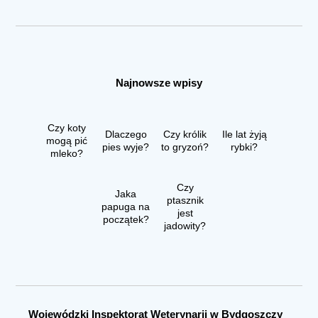
Najnowsze wpisy
Czy koty
Dlaczego
Czy królik
Ile lat żyją
mogą pić
pies wyje?
to gryzoń?
rybki?
mleko?
Czy
Jaka
ptasznik
papuga na
jest
początek?
jadowity?
Wojewódzki Inspektorat Weterynarii w Bydgoszczy