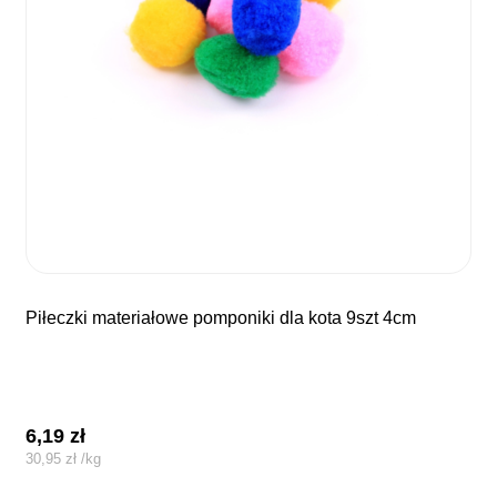
piłeczki materiałowe pomponiki dla kota 9szt 4cm
6,19
zł
30,95
zł
/
kg