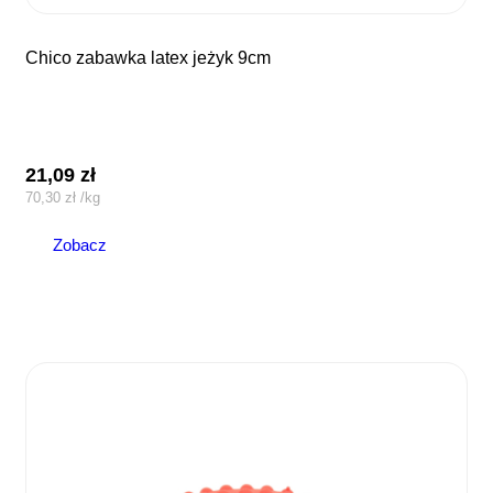
chico zabawka latex jeżyk 9cm
21,09
zł
70,30
zł
/
kg
Zobacz