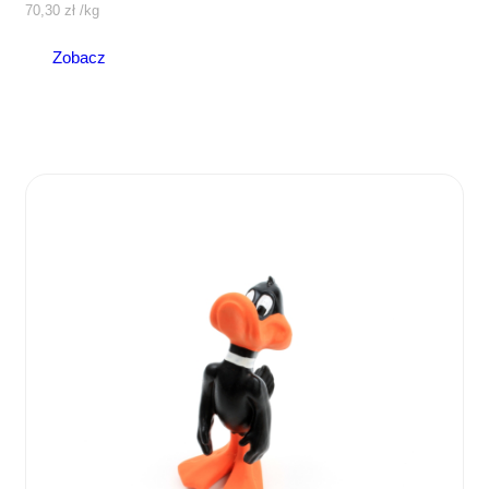
70,30
zł
/
kg
Zobacz