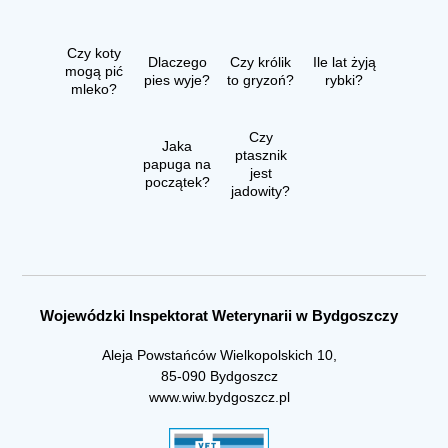
Czy koty
Dlaczego
Czy królik
Ile lat żyją
mogą pić
pies wyje?
to gryzoń?
rybki?
mleko?
Czy
Jaka
ptasznik
papuga na
jest
początek?
jadowity?
Wojewódzki Inspektorat Weterynarii w Bydgoszczy
Aleja Powstańców Wielkopolskich 10,
85-090 Bydgoszcz
www.wiw.bydgoszcz.pl