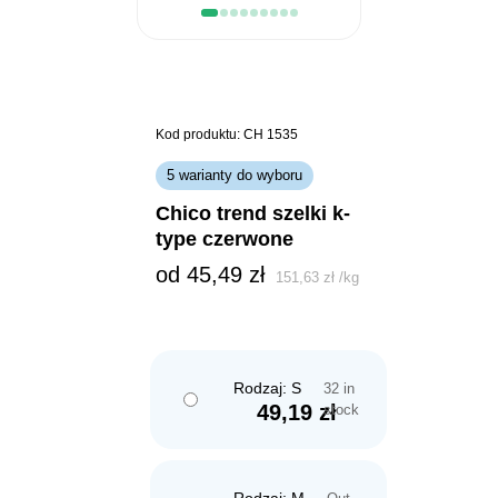
Kod produktu: CH 1535
5 warianty do wyboru
chico trend szelki k-
type czerwone
od 
45,49
zł
151,63
zł
/
kg
Rodzaj: S
32 in
49,19
zł
stock