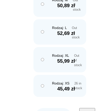
Rodzaj: M
Out
50,89
zł
of
stock
Rodzaj: L
Out
52,69
zł
of
stock
Rodzaj: XL
Out
55,99
zł
of
stock
Rodzaj: XS
26 in
45,49
zł
stock