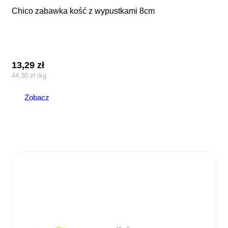
chico zabawka kość z wypustkami 8cm
13,29
zł
44,30
zł
/
kg
Zobacz