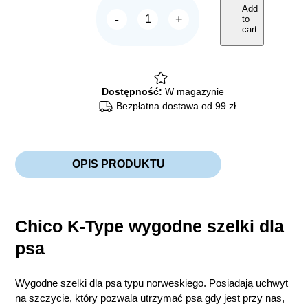
Add
-
+
to
Chico
cart
TREND
Szelki
K-
TYPE
Czerwone
quantity
Dostępność:
W magazynie
Bezpłatna dostawa od 99 zł
OPIS PRODUKTU
Chico K-Type wygodne szelki dla
psa
Wygodne szelki dla psa typu norweskiego. Posiadają uchwyt
na szczycie, który pozwala utrzymać psa gdy jest przy nas,