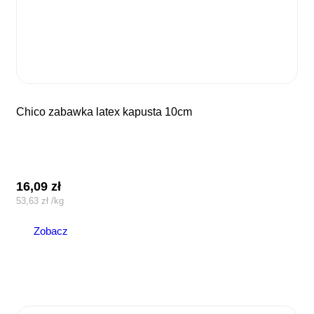
chico zabawka latex kapusta 10cm
16,09
zł
53,63
zł
/
kg
Zobacz