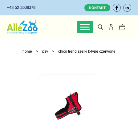
+48 52 3538378
KONTAKT
home
>
psy
>
chico trend szelki k-type czerwone