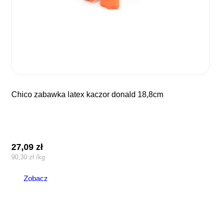
chico zabawka latex kaczor donald 18,8cm
27,09
zł
90,30
zł
/
kg
Zobacz