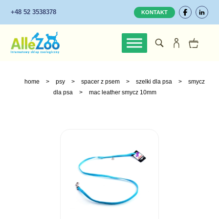
+48 52 3538378
KONTAKT
home
>
psy
>
spacer z psem
>
szelki dla psa
>
smycz
dla psa
>
mac leather smycz 10mm