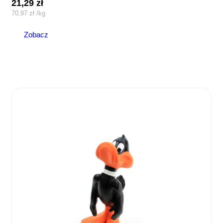
21,29
zł
70,97
zł
/
kg
Zobacz