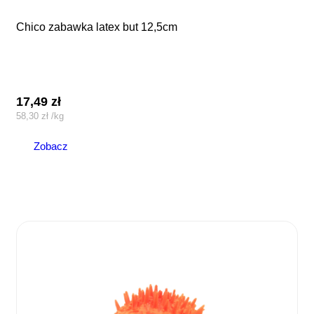
chico zabawka latex but 12,5cm
17,49
zł
58,30
zł
/
kg
Zobacz