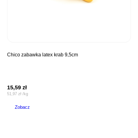
chico zabawka latex krab 9,5cm
15,59
zł
51,97
zł
/
kg
Zobacz