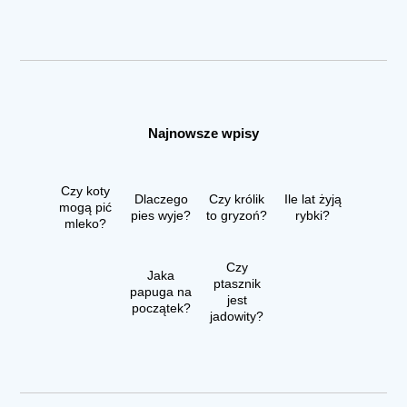
Najnowsze wpisy
Czy koty
Dlaczego
Czy królik
Ile lat żyją
mogą pić
pies wyje?
to gryzoń?
rybki?
mleko?
Czy
Jaka
ptasznik
papuga na
jest
początek?
jadowity?