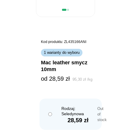
Kod produktu: ZL435166ANI
1 warianty do wyboru
mac leather smycz
10mm
od 
28,59
zł
95,30
zł
/
kg
Rodzaj:
Out
Seledynowa
of
28,59
zł
stock