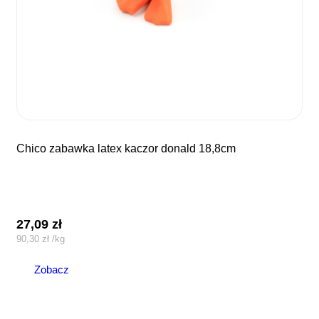
chico zabawka latex kaczor donald 18,8cm
27,09
zł
90,30
zł
/
kg
Zobacz