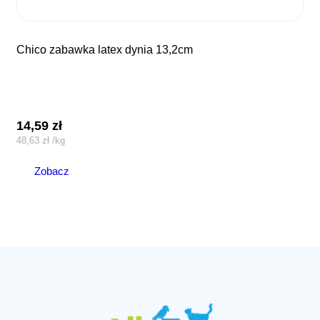
chico zabawka latex dynia 13,2cm
14,59
zł
48,63
zł
/
kg
Zobacz