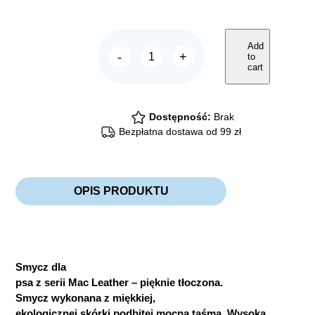
Add
-
+
to
Mac
cart
Leather
smycz
10mm
quantity
Dostępność:
Brak
Bezpłatna dostawa od 99 zł
OPIS PRODUKTU
Smycz dla
psa z serii Mac Leather – pięknie tłoczona.
Smycz wykonana z miękkiej,
ekologicznej skórki podbitej mocną taśmą. Wysoka