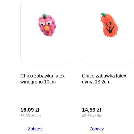
chico zabawka latex
chico zabawka latex
winogrono 10cm
dynia 13,2cm
16,09
zł
14,59
zł
53,63
zł
/
kg
48,63
zł
/
kg
Zobacz
Zobacz