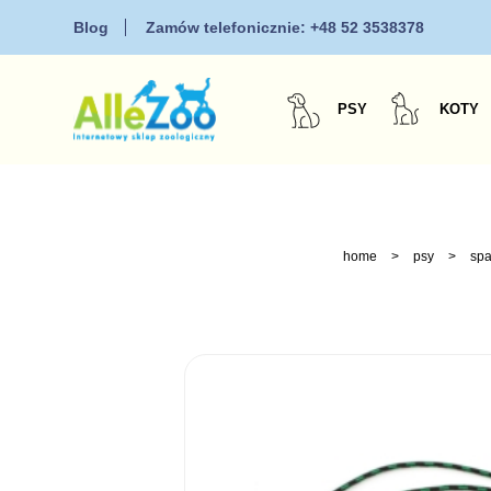
Blog
Zamów telefonicznie:
+48 52 3538378
PSY
KOTY
home
>
psy
>
spa