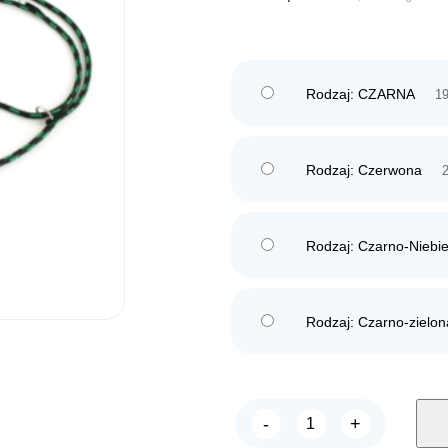
Rodzaj: CZARNA
19
Rodzaj: Czerwona
2
Rodzaj: Czarno-Niebi
Rodzaj: Czarno-zielon
-
+
Chico
Smycz