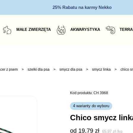
25% Rabatu na karmy Nekko
MAŁE ZWIERZĘTA
AKWARYSTYKA
TERRA
cer z psem
>
szelki dla psa
>
smycz dla psa
>
smycz linka
>
chico s
Kod produktu: CH 3968
4 warianty do wyboru
chico smycz lin
od 
19,79
zł
65,97
zł
/
kg