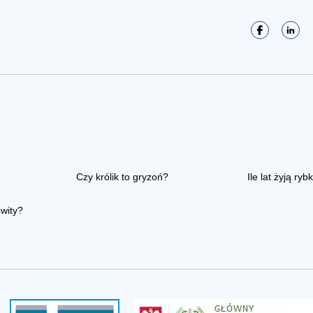
Czy królik to gryzoń?
Ile lat żyją rybk
owity?