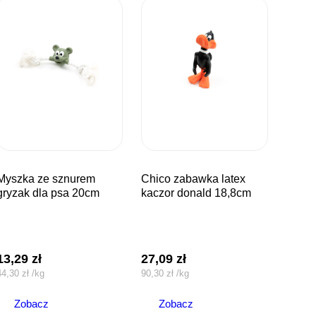
ze sznurem
chico zabawka latex
gryzak dla psa 20cm
kaczor donald 18,8cm
13,29
zł
27,09
zł
44,30
zł
/
kg
90,30
zł
/
kg
Zobacz
Zobacz