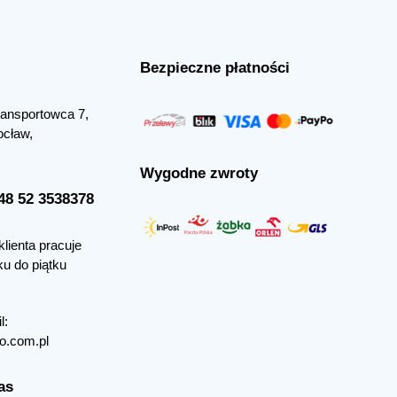
Bezpieczne płatności
Transportowca 7,
ocław,
Wygodne zwroty
+48 52 3538378
klienta pracuje
ku do piątku
l:
o.com.pl
as