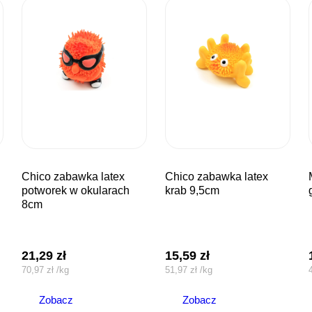
chico zabawka latex
chico zabawka latex
myszka 
potworek w okularach
krab 9,5cm
8cm
21,29
zł
15,59
zł
70,97
zł
/
kg
51,97
zł
/
kg
Zobacz
Zobacz