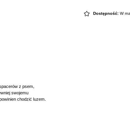
LINKA
składana
6mm
Dostępność:
W ma
quantity
s spacerów z psem,
pewniej swojemu
 powinien chodzić luzem.