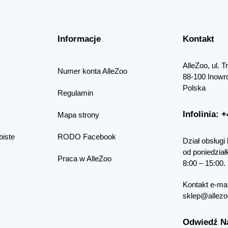
Informacje
Kontakt
AlleZoo, ul. 
Numer konta AlleZoo
88-100 Inowr
Polska
Regulamin
Infolinia: 
Mapa strony
biste
RODO Facebook
Dział obsługi 
od poniedział
Praca w AlleZoo
8:00 – 15:00.
Kontakt e-mai
sklep@allezo
Odwiedź N