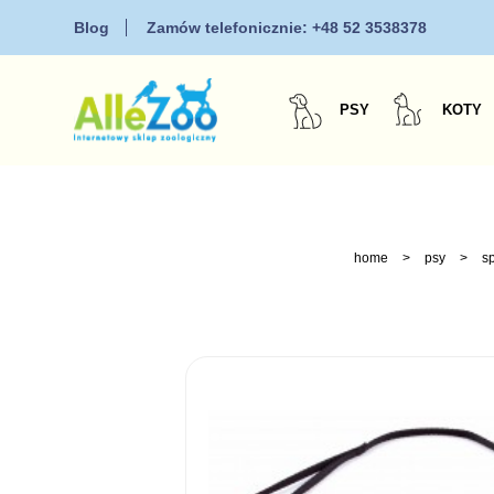
Blog
Zamów telefonicznie:
+48 52 3538378
PSY
KOTY
home
>
psy
>
s