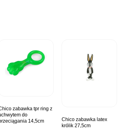
wka tpr ring z
uchwytem do
chico zabawka latex
przeciągania 14,5cm
królik 27,5cm