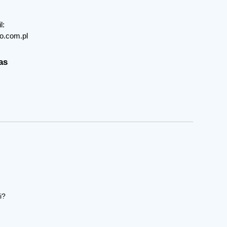
l:
o.com.pl
as
i?