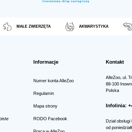
MAŁE ZWIERZĘTA
AKWARYSTYKA
Informacje
Kontakt
AlleZoo, ul. 
Numer konta AlleZoo
88-100 Inowr
Polska
Regulamin
Infolinia: 
Mapa strony
biste
RODO Facebook
Dział obsługi 
od poniedział
Praca w AlleZoo