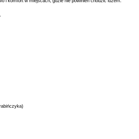
o i komfort w miejscach, gdzie nie powinien chodzić luzem.
.
rabińczyka)