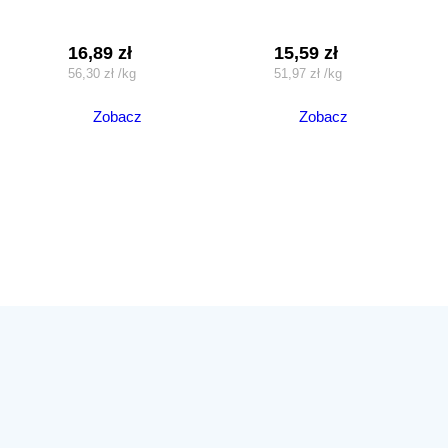
16,89
zł
15,59
zł
56,30
zł
/
kg
51,97
zł
/
kg
Zobacz
Zobacz