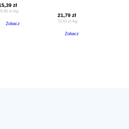
15,39
zł
76,95
zł
/
kg
21,79
zł
72,63
zł
/
kg
Zobacz
Zobacz