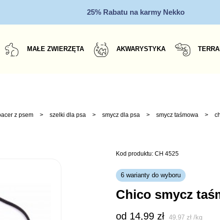
25% Rabatu na karmy Nekko
MAŁE ZWIERZĘTA
AKWARYSTYKA
TERRA
pacer z psem
>
szelki dla psa
>
smycz dla psa
>
smycz taśmowa
>
c
Kod produktu: CH 4525
6 warianty do wyboru
chico smycz ta
od 
14,99
zł
49,97
zł
/
kg