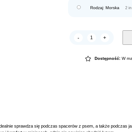
Rodzaj: Morska
2 in
-
+
Chico
Smycz
TAŚMA
25mm
quantity
Dostępność:
W ma
ealnie sprawdza się podczas spacerów z psem, a także podczas ja