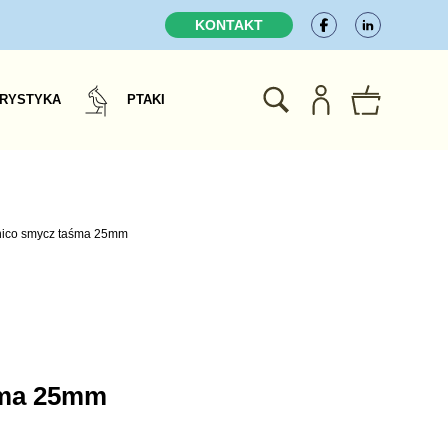
KONTAKT
RYSTYKA
PTAKI
hico smycz taśma 25mm
śma 25mm