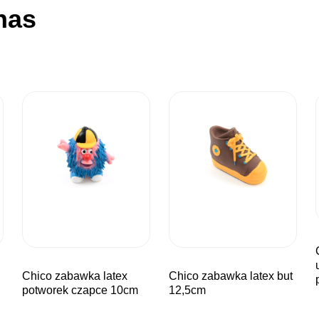
nas
chico zaba
chico zabawka latex
chico zabawka latex but
potworek czapce 10cm
12,5cm