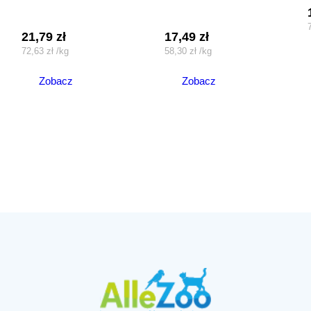
21,79
zł
17,49
zł
72,63
zł
/
kg
58,30
zł
/
kg
Zobacz
Zobacz