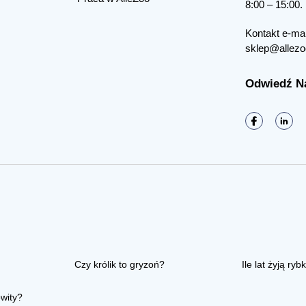
8:00 – 15:00.
Kontakt e-mai
sklep@allezo
Odwiedź N
Czy królik to gryzoń?
Ile lat żyją rybk
owity?