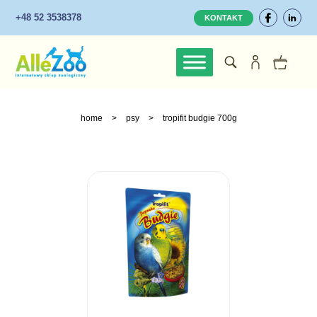
+48 52 3538378
KONTAKT
home
>
psy
>
tropifit budgie 700g