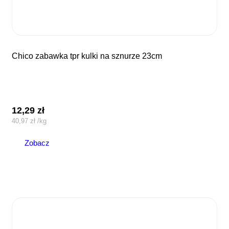
chico zabawka tpr kulki na sznurze 23cm
12,29
zł
40,97
zł
/
kg
Zobacz