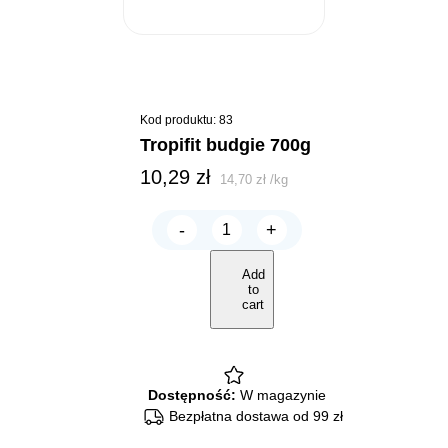
Kod produktu: 83
tropifit budgie 700g
10,29
zł
14,70
zł
/
kg
-
+
Tropifit
BUDGIE
700g
Add
quantity
to
cart
Dostępność:
W magazynie
Bezpłatna dostawa od 99 zł