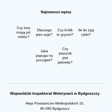
Najnowsze wpisy
Czy koty
Dlaczego
Czy królik
Ile lat żyją
mogą pić
pies wyje?
to gryzoń?
rybki?
mleko?
Czy
Jaka
ptasznik
papuga na
jest
początek?
jadowity?
Wojewódzki Inspektorat Weterynarii w Bydgoszczy
Aleja Powstańców Wielkopolskich 10,
85-090 Bydgoszcz