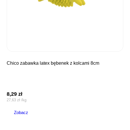
chico zabawka latex bębenek z kolcami 8cm
8,29
zł
27,63
zł
/
kg
Zobacz