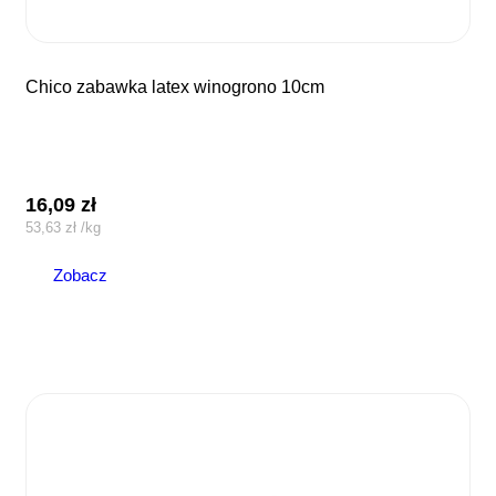
chico zabawka latex winogrono 10cm
16,09
zł
53,63
zł
/
kg
Zobacz