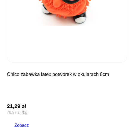
chico zabawka latex potworek w okularach 8cm
21,29
zł
70,97
zł
/
kg
Zobacz