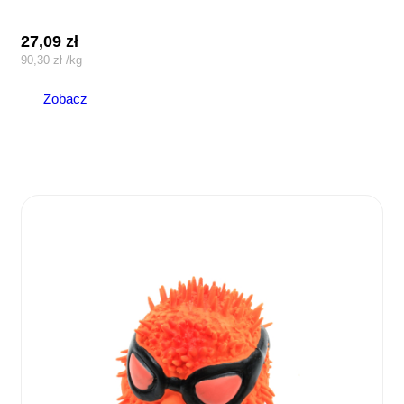
27,09
zł
90,30
zł
/
kg
Zobacz