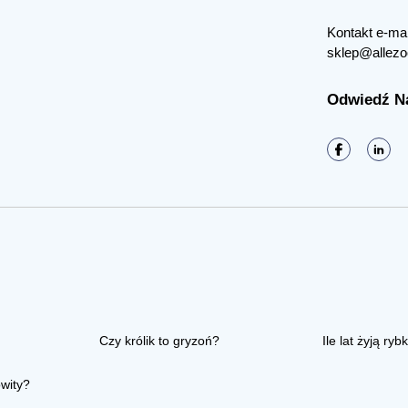
Kontakt e-mai
sklep@allezo
Odwiedź N
Czy królik to gryzoń?
Ile lat żyją rybk
owity?