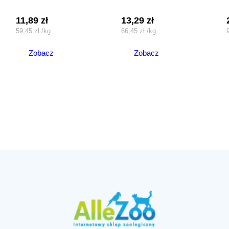
11,89
zł
13,29
zł
59,45
zł
/
kg
66,45
zł
/
kg
Zobacz
Zobacz