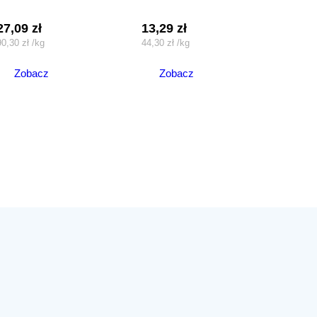
27,09
zł
13,29
zł
90,30
zł
/
kg
44,30
zł
/
kg
Zobacz
Zobacz