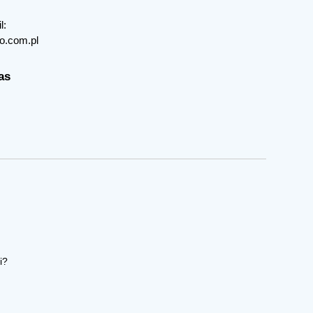
l:
o.com.pl
as
i?