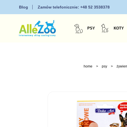
Blog
Zamów telefonicznie:
+48 52 3538378
PSY
KOTY
home
>
psy
>
żywien