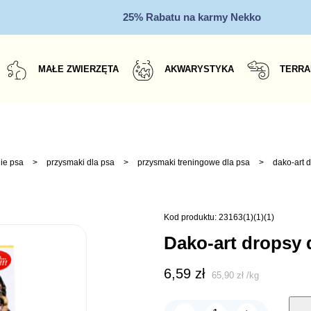
25% Rabatu na karmy Nekko
MAŁE ZWIERZĘTA
AKWARYSTYKA
TERRA
ie psa
>
przysmaki dla psa
>
przysmaki treningowe dla psa
>
dako-art 
Kod produktu: 23163(1)(1)(1)
dako-art dropsy
6,59
zł
65,90
zł
/
kg