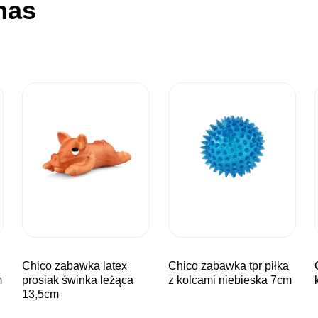
nas
chico zabawka latex
chico zabawka tpr piłka
chico za
m
prosiak świnka leżąca
z kolcami niebieska 7cm
13,5cm