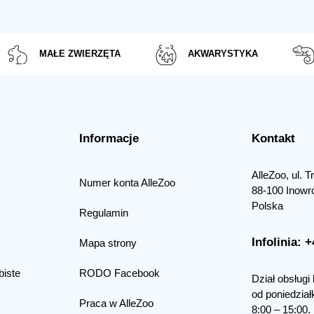
MAŁE ZWIERZĘTA
AKWARYSTYKA
Informacje
Kontakt
AlleZoo, ul. 
Numer konta AlleZoo
88-100 Inowr
Polska
Regulamin
Infolinia: 
Mapa strony
biste
RODO Facebook
Dział obsługi 
od poniedział
Praca w AlleZoo
8:00 – 15:00.