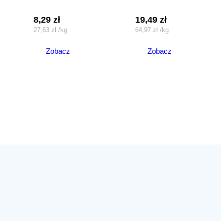
8,29
zł
19,49
zł
27,63
zł
/
kg
64,97
zł
/
kg
Zobacz
Zobacz