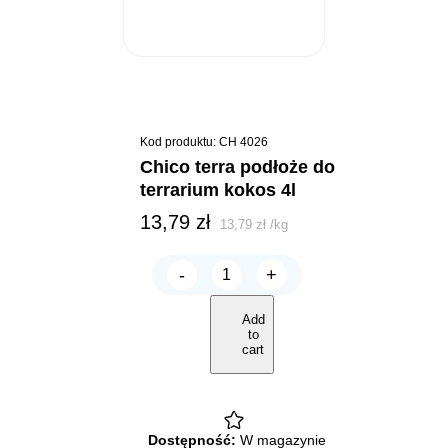
Kod produktu: CH 4026
chico terra podłoże do
terrarium kokos 4l
13,79
zł
13,79
zł
/
kg
-
+
Chico
Terra
PODŁOŻE
Add
do
to
terrarium
cart
KOKOS
4L
quantity
Dostępność:
W magazynie