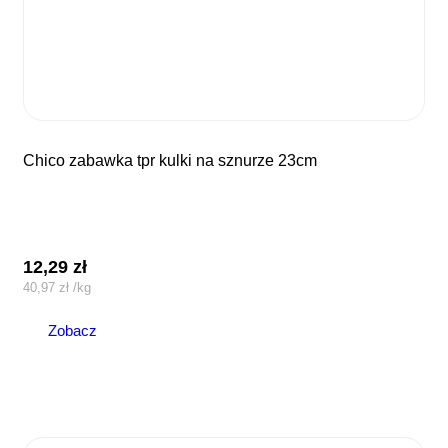
chico zabawka tpr kulki na sznurze 23cm
12,29
zł
40,97
zł
/
kg
Zobacz