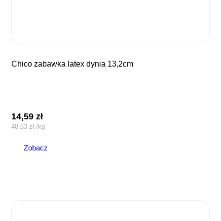
chico zabawka latex dynia 13,2cm
14,59
zł
48,63
zł
/
kg
Zobacz