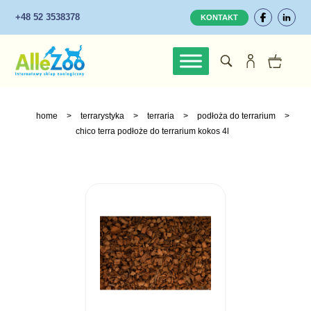
+48 52 3538378
KONTAKT
home
>
terrarystyka
>
terraria
>
podłoża do terrarium
>
chico terra podłoże do terrarium kokos 4l