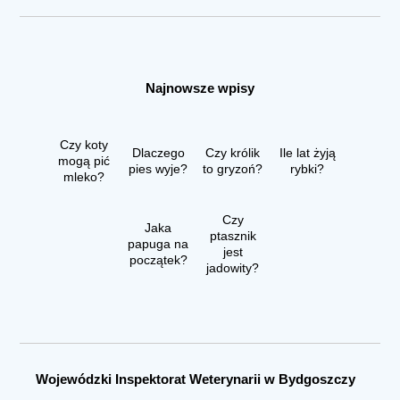
Najnowsze wpisy
Czy koty
Dlaczego
Czy królik
Ile lat żyją
mogą pić
pies wyje?
to gryzoń?
rybki?
mleko?
Czy
Jaka
ptasznik
papuga na
jest
początek?
jadowity?
Wojewódzki Inspektorat Weterynarii w Bydgoszczy