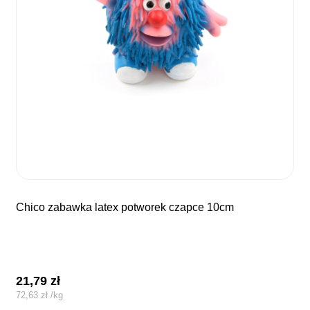
chico zabawka latex potworek czapce 10cm
21,79
zł
72,63
zł
/
kg