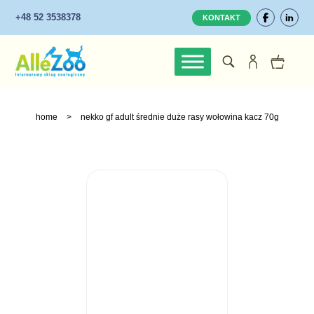
+48 52 3538378
KONTAKT
home
>
nekko gf adult średnie duże rasy wołowina kacz 70g