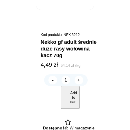
Kod produktu: NEK 3212
nekko gf adult średnie
duże rasy wołowina
kacz 70g
4,49
zł
64,14
zł
/
kg
-
+
NEKKO
GF
Adult
Add
średnie
to
duże
cart
rasy
Wołowina
Kacz
70g
quantity
Dostępność:
W magazynie