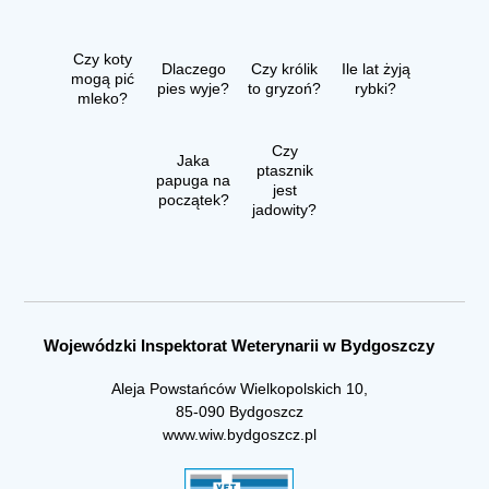
Czy koty
Dlaczego
Czy królik
Ile lat żyją
mogą pić
pies wyje?
to gryzoń?
rybki?
mleko?
Czy
Jaka
ptasznik
papuga na
jest
początek?
jadowity?
Wojewódzki Inspektorat Weterynarii w Bydgoszczy
Aleja Powstańców Wielkopolskich 10,
85-090 Bydgoszcz
www.wiw.bydgoszcz.pl