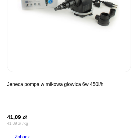
jeneca pompa wirnikowa głowica 6w 450l/h
41,09
zł
41,09
zł
/
kg
Zobacz