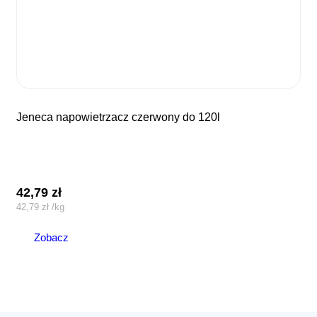
jeneca napowietrzacz czerwony do 120l
42,79
zł
42,79
zł
/
kg
Zobacz