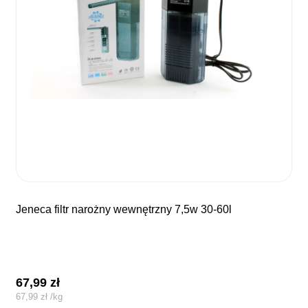
jeneca filtr narożny wewnętrzny 7,5w 30-60l
67,99
zł
67,99
zł
/
kg