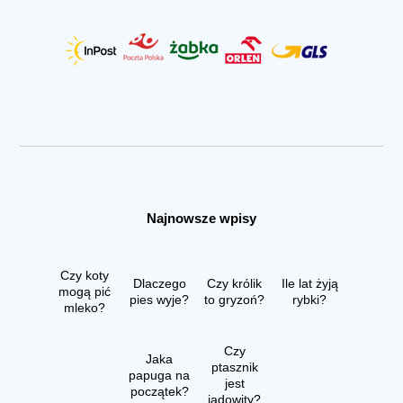
Najnowsze wpisy
Czy koty
Dlaczego
Czy królik
Ile lat żyją
mogą pić
pies wyje?
to gryzoń?
rybki?
mleko?
Czy
Jaka
ptasznik
papuga na
jest
początek?
jadowity?