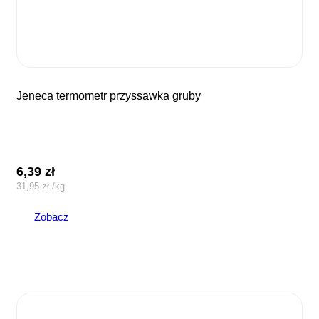
jeneca termometr przyssawka gruby
6,39
zł
31,95
zł
/
kg
Zobacz