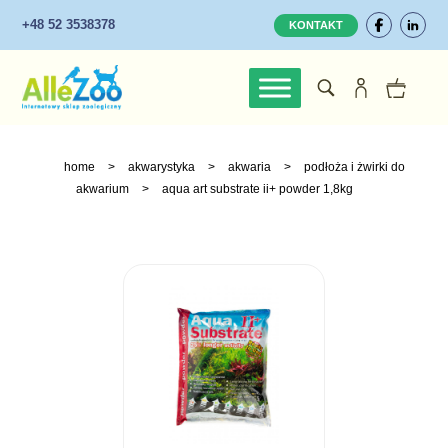
+48 52 3538378
KONTAKT
home
>
akwarystyka
>
akwaria
>
podłoża i żwirki do
akwarium
>
aqua art substrate ii+ powder 1,8kg