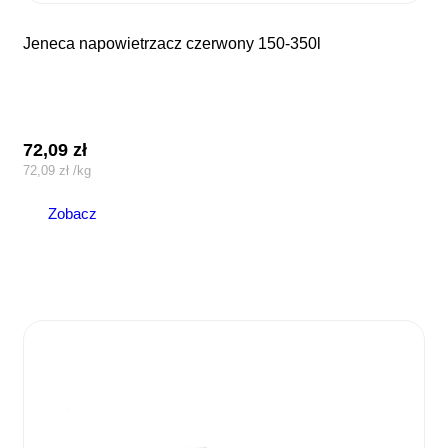
jeneca napowietrzacz czerwony 150-350l
72,09
zł
72,09
zł
/
kg
Zobacz