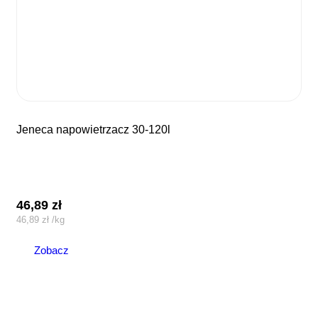
jeneca napowietrzacz 30-120l
46,89
zł
46,89
zł
/
kg
Zobacz