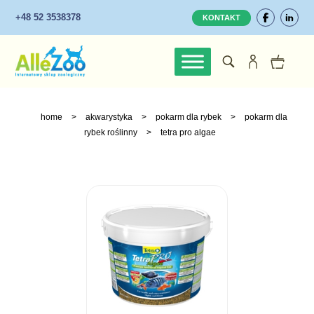
+48 52 3538378
KONTAKT
home
>
akwarystyka
>
pokarm dla rybek
>
pokarm dla
rybek roślinny
>
tetra pro algae