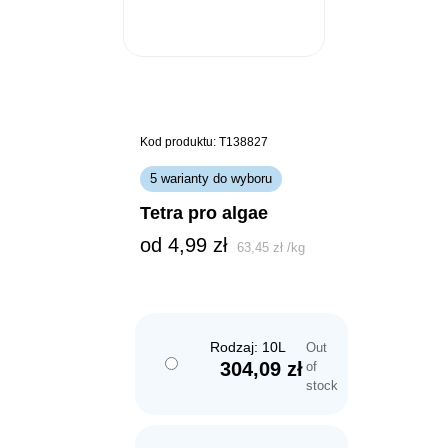
Kod produktu: T138827
5 warianty do wyboru
tetra pro algae
od 
4,99
zł
63,45
zł
/
kg
Rodzaj: 10L
Out
304,09
zł
of
stock