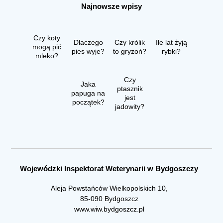
Najnowsze wpisy
Czy koty
Dlaczego
Czy królik
Ile lat żyją
mogą pić
pies wyje?
to gryzoń?
rybki?
mleko?
Czy
Jaka
ptasznik
papuga na
jest
początek?
jadowity?
Wojewódzki Inspektorat Weterynarii w Bydgoszczy
Aleja Powstańców Wielkopolskich 10,
85-090 Bydgoszcz
www.wiw.bydgoszcz.pl