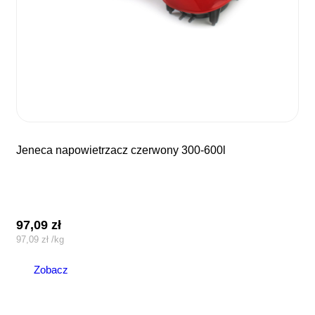
jeneca napowietrzacz czerwony 300-600l
97,09
zł
97,09
zł
/
kg
Zobacz