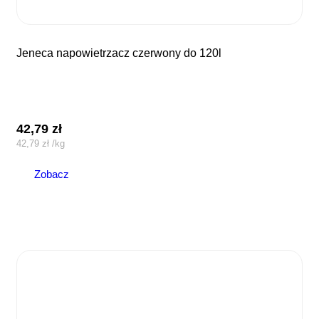
jeneca napowietrzacz czerwony do 120l
42,79
zł
42,79
zł
/
kg
Zobacz