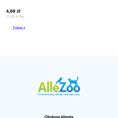
4,69
zł
23,45
zł
/
kg
Zobacz
Obsługa klienta