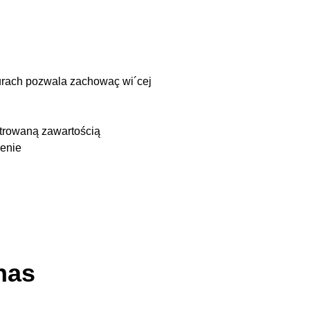
turach pozwala zachowaç wi´cej
ntrowaną zawartością
ienie
nas