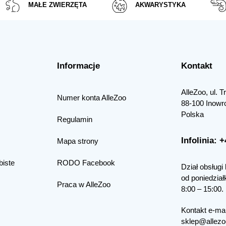
MAŁE ZWIERZĘTA
AKWARYSTYKA
Informacje
Kontakt
AlleZoo, ul. 
Numer konta AlleZoo
88-100 Inowr
Polska
Regulamin
Infolinia: 
Mapa strony
biste
RODO Facebook
Dział obsługi 
od poniedział
Praca w AlleZoo
8:00 – 15:00.
Kontakt e-mai
sklep@allezo