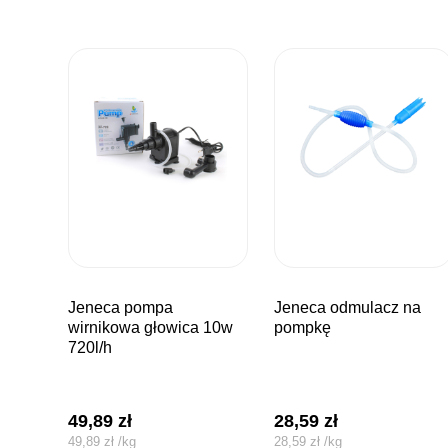
jeneca pompa
jeneca odmulacz na
wirnikowa głowica 10w
pompkę
720l/h
49,89
zł
28,59
zł
49,89
zł
/
kg
28,59
zł
/
kg