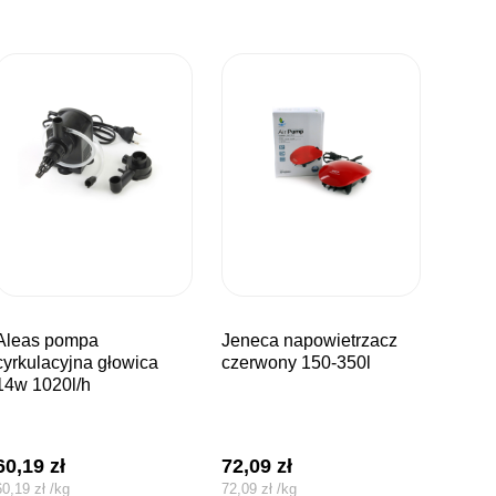
 pompa
jeneca napowietrzacz
cyrkulacyjna głowica
czerwony 150-350l
14w 1020l/h
60,19
zł
72,09
zł
60,19
zł
/
kg
72,09
zł
/
kg