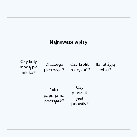
Najnowsze wpisy
Czy koty
Dlaczego
Czy królik
Ile lat żyją
mogą pić
pies wyje?
to gryzoń?
rybki?
mleko?
Czy
Jaka
ptasznik
papuga na
jest
początek?
jadowity?