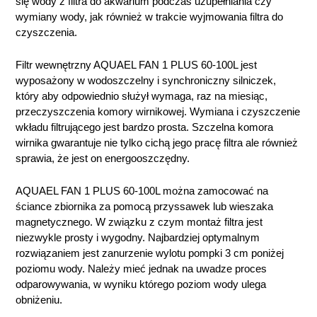
się wody z filtra do akwarium podczas uzupełniania czy
wymiany wody, jak również w trakcie wyjmowania filtra do
czyszczenia.
Filtr wewnętrzny AQUAEL FAN 1 PLUS 60-100L jest
wyposażony w wodoszczelny i synchroniczny silniczek,
który aby odpowiednio służył wymaga, raz na miesiąc,
przeczyszczenia komory wirnikowej. Wymiana i czyszczenie
wkładu filtrującego jest bardzo prosta. Szczelna komora
wirnika gwarantuje nie tylko cichą jego pracę filtra ale również
sprawia, że jest on energooszczędny.
AQUAEL FAN 1 PLUS 60-100L można zamocować na
ściance zbiornika za pomocą przyssawek lub wieszaka
magnetycznego. W związku z czym montaż filtra jest
niezwykle prosty i wygodny. Najbardziej optymalnym
rozwiązaniem jest zanurzenie wylotu pompki 3 cm poniżej
poziomu wody. Należy mieć jednak na uwadze proces
odparowywania, w wyniku którego poziom wody ulega
obniżeniu.