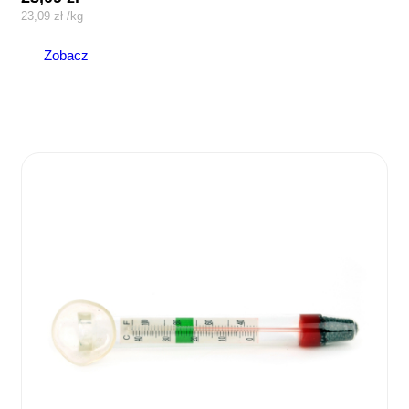
23,09
zł
/
kg
Zobacz