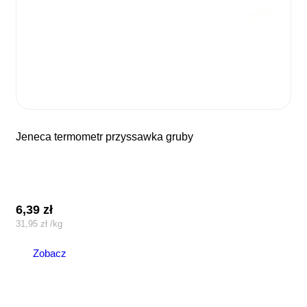
jeneca termometr przyssawka gruby
6,39
zł
31,95
zł
/
kg
Zobacz