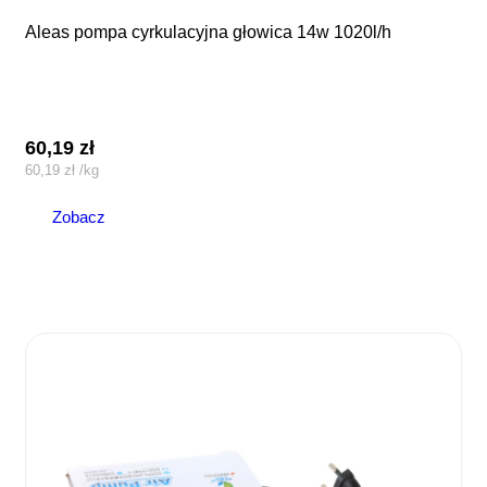
aleas pompa cyrkulacyjna głowica 14w 1020l/h
60,19
zł
60,19
zł
/
kg
Zobacz