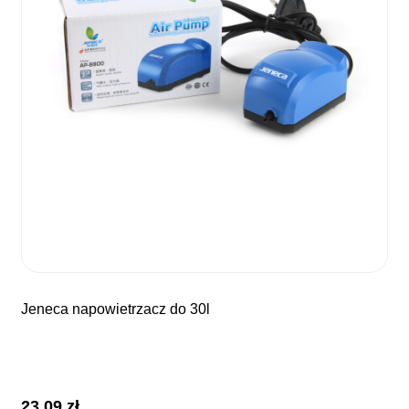
jeneca napowietrzacz do 30l
23,09
zł