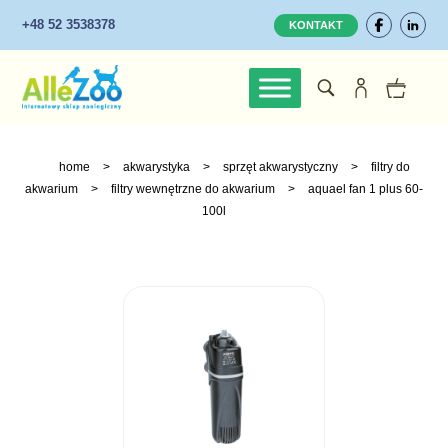
+48 52 3538378
KONTAKT
home
>
akwarystyka
>
sprzęt akwarystyczny
>
filtry do
akwarium
>
filtry wewnętrzne do akwarium
>
aquael fan 1 plus 60-
100l