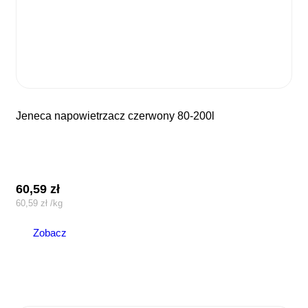
jeneca napowietrzacz czerwony 80-200l
60,59
zł
60,59
zł
/
kg
Zobacz