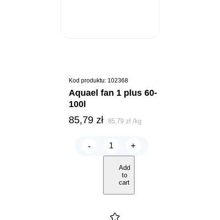
Kod produktu: 102368
aquael fan 1 plus 60-
100l
85,79
zł
85,79
zł
/
kg
-
+
AQUAEL
FAN
1
Add
PLUS
to
60-
cart
100L
quantity