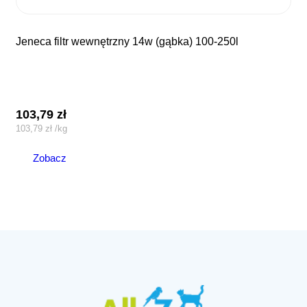
jeneca filtr wewnętrzny 14w (gąbka) 100-250l
103,79
zł
103,79
zł
/
kg
Zobacz