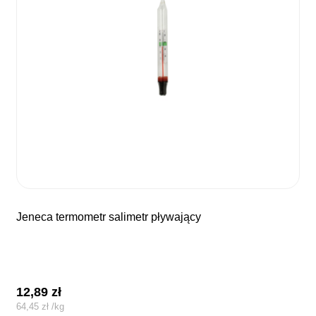
jeneca termometr salimetr pływający
12,89
zł
64,45
zł
/
kg