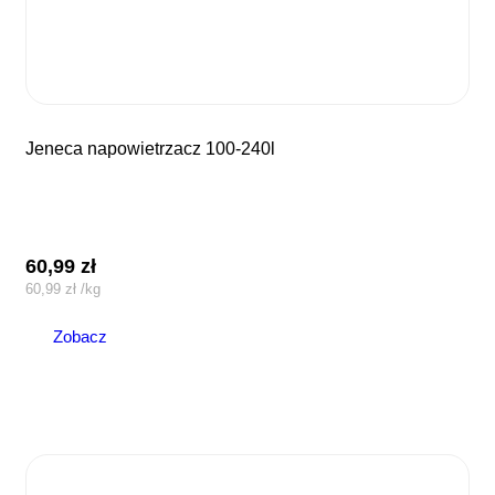
jeneca napowietrzacz 100-240l
60,99
zł
60,99
zł
/
kg
Zobacz