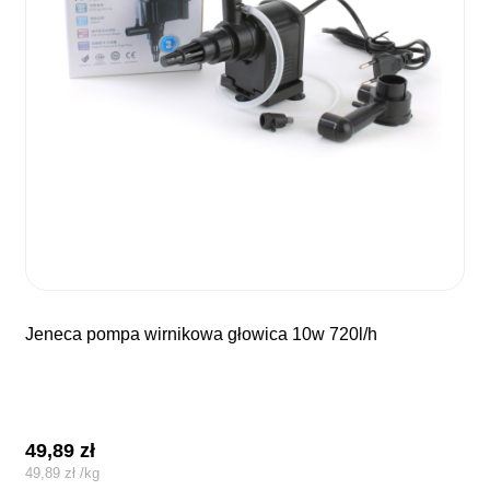
jeneca pompa wirnikowa głowica 10w 720l/h
49,89
zł
49,89
zł
/
kg