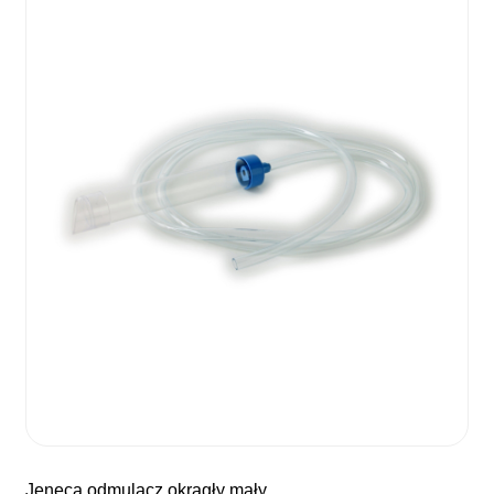
jeneca odmulacz okrągły mały