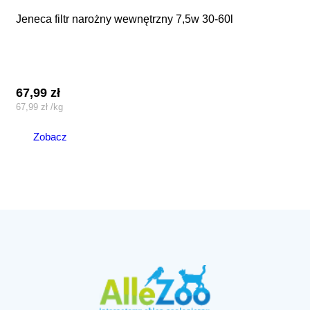
jeneca filtr narożny wewnętrzny 7,5w 30-60l
67,99
zł
67,99
zł
/
kg
Zobacz