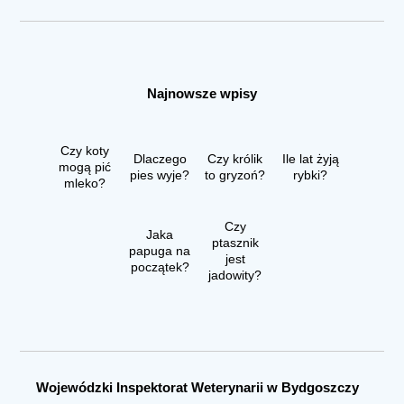
Najnowsze wpisy
Czy koty
Dlaczego
Czy królik
Ile lat żyją
mogą pić
pies wyje?
to gryzoń?
rybki?
mleko?
Czy
Jaka
ptasznik
papuga na
jest
początek?
jadowity?
Wojewódzki Inspektorat Weterynarii w Bydgoszczy