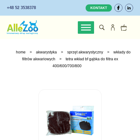
+48 52 3538378
KONTAKT
home
>
akwarystyka
>
sprzęt akwarystyczny
>
wkłady do
filtrów akwariowych
>
tetra wkład bf gąbka do filtra ex
400/600/700/800