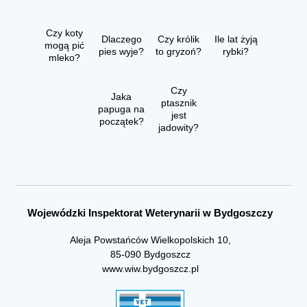
Czy koty
Dlaczego
Czy królik
Ile lat żyją
mogą pić
pies wyje?
to gryzoń?
rybki?
mleko?
Czy
Jaka
ptasznik
papuga na
jest
początek?
jadowity?
Wojewódzki Inspektorat Weterynarii w Bydgoszczy
Aleja Powstańców Wielkopolskich 10,
85-090 Bydgoszcz
www.wiw.bydgoszcz.pl