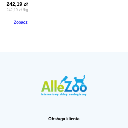
242,19
zł
242,19
zł
/
kg
Zobacz
Obsługa klienta