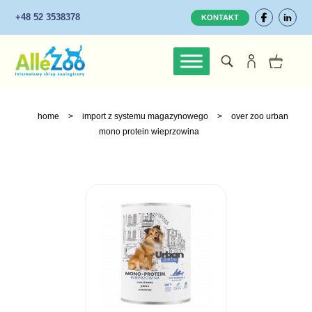
+48 52 3538378
KONTAKT
home
>
import z systemu magazynowego
>
over zoo urban
mono protein wieprzowina