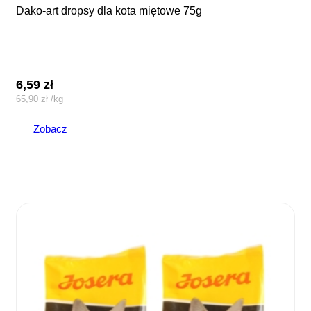
dako-art dropsy dla kota miętowe 75g
6,59
zł
65,90
zł
/
kg
Zobacz