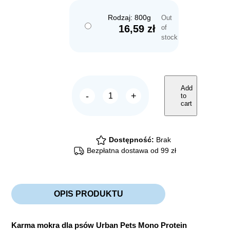
Rodzaj: 800g
Out
16,59
zł
of
stock
Add
-
+
to
Over
cart
Zoo
URBAN
Mono
Protein
Wieprzowina
Dostępność:
Brak
quantity
Bezpłatna dostawa od 99 zł
OPIS PRODUKTU
Karma mokra dla psów Urban Pets Mono Protein