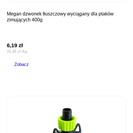
megan dzwonek tłuszczowy wyciągany dla ptaków
zimujących 400g
6,19
zł
15,48
zł
/
kg
Zobacz