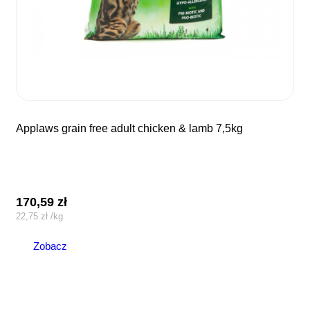
applaws grain free adult chicken & lamb 7,5kg
170,59
zł
22,75
zł
/
kg
Zobacz