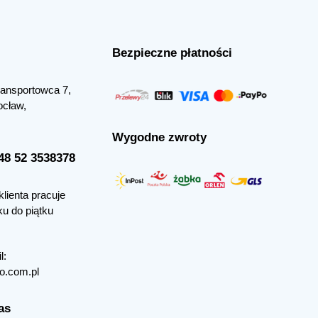
Bezpieczne płatności
Transportowca 7,
ocław,
Wygodne zwroty
+48 52 3538378
klienta pracuje
ku do piątku
l:
o.com.pl
as