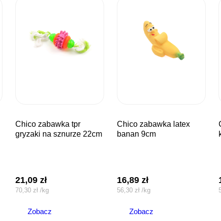
chico zabawka tpr
chico zabawka latex
chico za
gryzaki na sznurze 22cm
banan 9cm
21,09
zł
16,89
zł
70,30
zł
/
kg
56,30
zł
/
kg
Zobacz
Zobacz