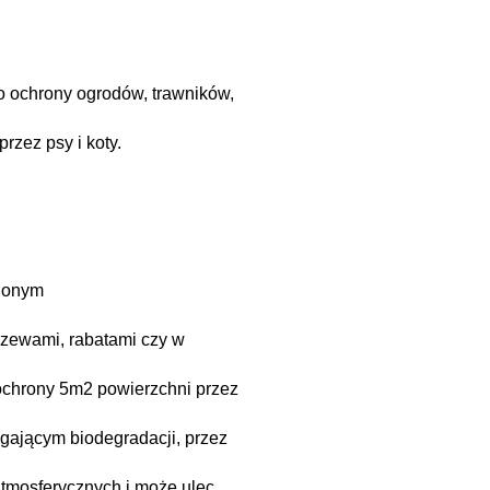
o ochrony ogrodów, trawników,
rzez psy i koty.
nionym
krzewami, rabatami czy w
 ochrony 5m2 powierzchni przez
egającym biodegradacji, przez
atmosferycznych i może ulec