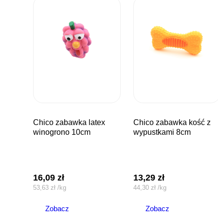
chico zabawka latex
chico zabawka kość z
winogrono 10cm
wypustkami 8cm
16,09
zł
13,29
zł
53,63
zł
/
kg
44,30
zł
/
kg
Zobacz
Zobacz