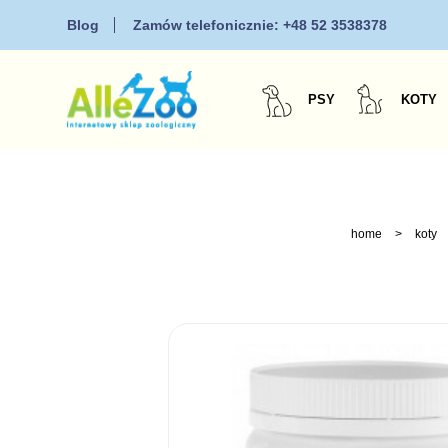
Blog
Zamów telefonicznie:
+48 52 3538378
PSY
KOTY
home
>
koty