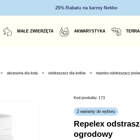
25% Rabatu na karmy Nekko
MAŁE ZWIERZĘTA
AKWARYSTYKA
TERRA
>
akcesoria dla kota
>
odstraszacz dla kotów
>
repelex odstraszacz psów
Kod produktu: 173
2 warianty do wyboru
repelex odstraszacz psów i kotów
ogrodowy