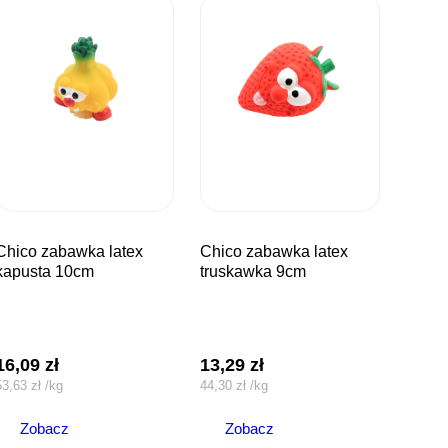
bawka latex
chico zabawka latex
kapusta 10cm
truskawka 9cm
16,09
zł
13,29
zł
53,63
zł
/
kg
44,30
zł
/
kg
Zobacz
Zobacz