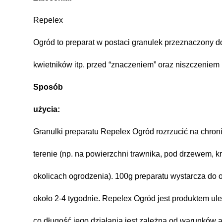
Repelex
Ogród to preparat w postaci granulek przeznaczony d
kwietników itp. przed “znaczeniem” oraz niszczeniem p
Sposób
użycia:
Granulki preparatu Repelex Ogród rozrzucić na chro
terenie (np. na powierzchni trawnika, pod drzewem, 
okolicach ogrodzenia). 100g preparatu wystarcza do
około 2-4 tygodnie. Repelex Ogród jest produktem ul
co długość jego działania jest zależna od warunków 