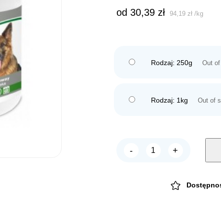
od 
30,39
zł
94,19
zł
/
kg
Rodzaj: 250g
Out of
Rodzaj: 1kg
Out of 
-
+
Repelex
ODSTRASZACZ
psów
i
kotów
Dostępno
OGRODOWY
quantity