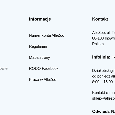
Informacje
Kontakt
AlleZoo, ul. 
Numer konta AlleZoo
88-100 Inowr
Polska
Regulamin
Infolinia: 
Mapa strony
biste
RODO Facebook
Dział obsługi 
od poniedział
Praca w AlleZoo
8:00 – 15:00.
Kontakt e-mai
sklep@allezo
Odwiedź N