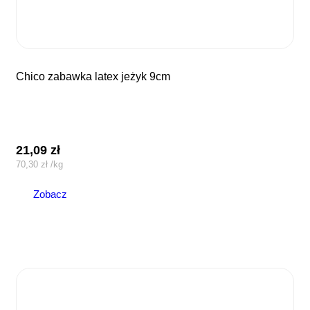
chico zabawka latex jeżyk 9cm
21,09
zł
70,30
zł
/
kg
Zobacz