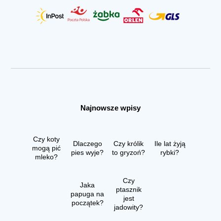
Najnowsze wpisy
Czy koty
Dlaczego
Czy królik
Ile lat żyją
mogą pić
pies wyje?
to gryzoń?
rybki?
mleko?
Czy
Jaka
ptasznik
papuga na
jest
początek?
jadowity?