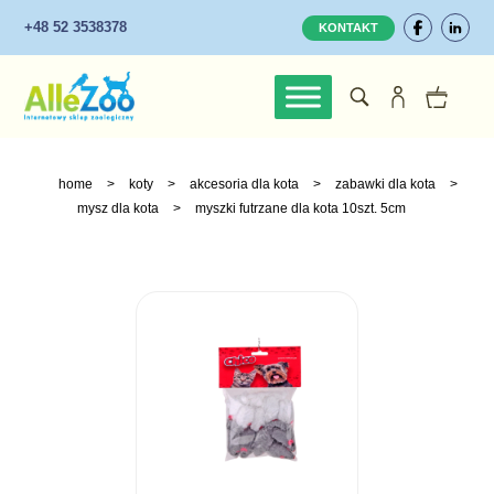
+48 52 3538378
KONTAKT
home
>
koty
>
akcesoria dla kota
>
zabawki dla kota
>
mysz dla kota
>
myszki futrzane dla kota 10szt. 5cm