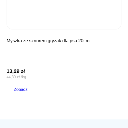
myszka ze sznurem gryzak dla psa 20cm
13,29
zł
44,30
zł
/
kg
Zobacz