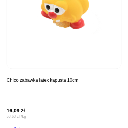
chico zabawka latex kapusta 10cm
16,09
zł
53,63
zł
/
kg