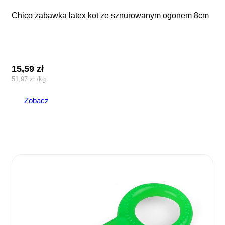
chico zabawka latex kot ze sznurowanym ogonem 8cm
15,59
zł
51,97
zł
/
kg
Zobacz