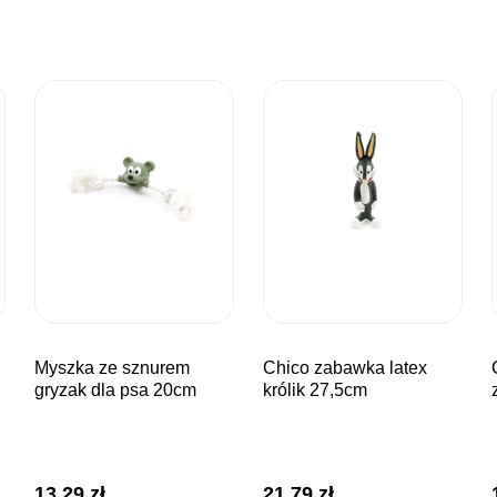
myszka ze sznurem
chico zabawka latex
chico zaba
gryzak dla psa 20cm
królik 27,5cm
13,29
zł
21,79
zł