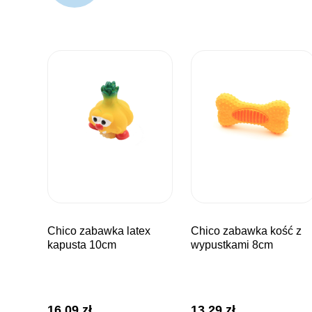
chico zabawka latex
chico zabawka kość z
kapusta 10cm
wypustkami 8cm
16,09
zł
13,29
zł