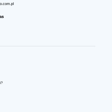
o.com.pl
as
i?