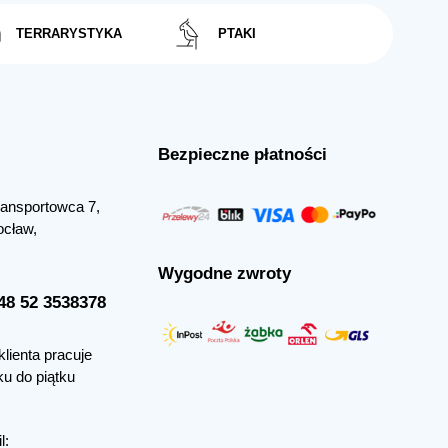
TERRARYSTYKA
PTAKI
Bezpieczne płatności
Transportowca 7,
ocław,
Wygodne zwroty
+48 52 3538378
klienta pracuje
ku do piątku
l: