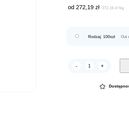
od 
272,19
zł
272,19
zł
/
kg
Rodzaj: 100szt
Out 
-
+
TRIXIE
Piłka
z
dzwonkiem
i
Dostępno
sznurkiem
4cm
quantity