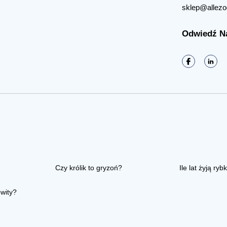
sklep@allezo
Odwiedź N
Czy królik to gryzoń?
Ile lat żyją rybk
owity?