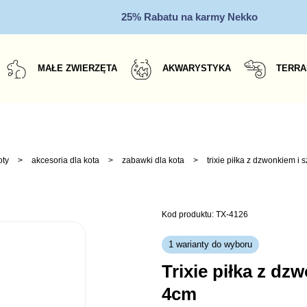
25% Rabatu na karmy Nekko
MAŁE ZWIERZĘTA
AKWARYSTYKA
TERRA
oty
>
akcesoria dla kota
>
zabawki dla kota
>
trixie piłka z dzwonkiem i
Kod produktu: TX-4126
1 warianty do wyboru
trixie piłka z dzwonkiem i sznurkiem
4cm