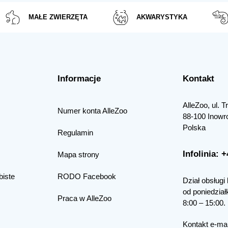
MAŁE ZWIERZĘTA
AKWARYSTYKA
Informacje
Kontakt
AlleZoo, ul. 
Numer konta AlleZoo
88-100 Inowr
Polska
Regulamin
Infolinia: 
Mapa strony
biste
RODO Facebook
Dział obsługi 
od poniedział
Praca w AlleZoo
8:00 – 15:00.
Kontakt e-mai