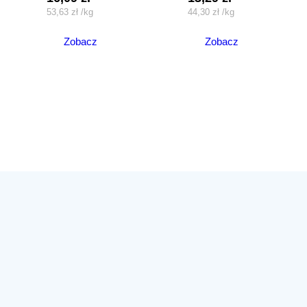
53,63
zł
/
kg
44,30
zł
/
kg
Zobacz
Zobacz