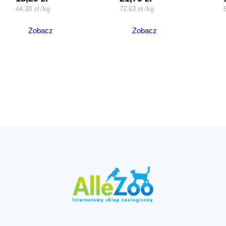
44,30
zł
/
kg
72,63
zł
/
kg
Zobacz
Zobacz