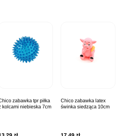
wka tpr piłka
chico zabawka latex
z kolcami niebieska 7cm
świnka siedząca 10cm
13,29
zł
17,49
zł