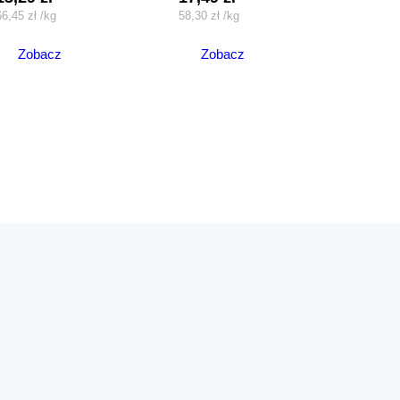
66,45
zł
/
kg
58,30
zł
/
kg
Zobacz
Zobacz