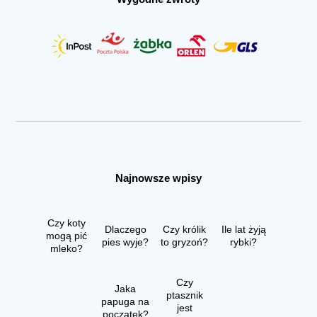
Najnowsze wpisy
Czy koty
Dlaczego
Czy królik
Ile lat żyją
mogą pić
pies wyje?
to gryzoń?
rybki?
mleko?
Czy
Jaka
ptasznik
papuga na
jest
początek?