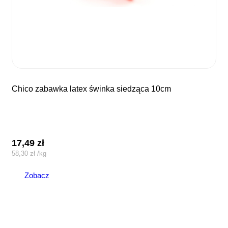
chico zabawka latex świnka siedząca 10cm
17,49
zł
58,30
zł
/
kg
Zobacz