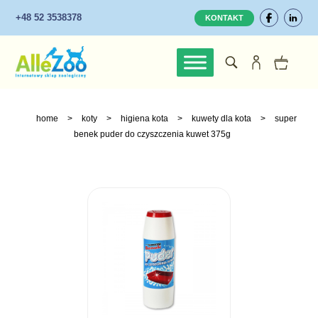
+48 52 3538378
KONTAKT
home
>
koty
>
higiena kota
>
kuwety dla kota
>
super
benek puder do czyszczenia kuwet 375g