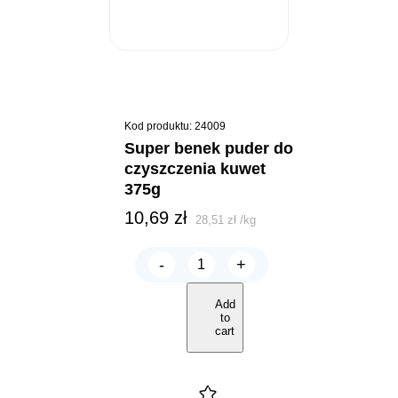
Kod produktu: 24009
super benek puder do
czyszczenia kuwet
375g
10,69
zł
28,51
zł
/
kg
-
+
Super
Benek
PUDER
Add
do
to
czyszczenia
cart
kuwet
375g
quantity