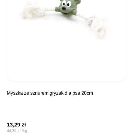
myszka ze sznurem gryzak dla psa 20cm
13,29
zł
44,30
zł
/
kg