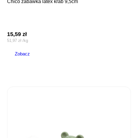
chico zabawka latex krab 9,5cm
15,59
zł
51,97
zł
/
kg
Zobacz