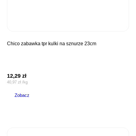
chico zabawka tpr kulki na sznurze 23cm
12,29
zł
40,97
zł
/
kg
Zobacz