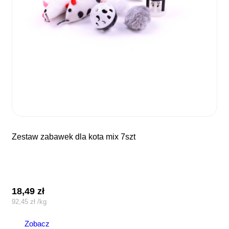
zestaw zabawek dla kota mix 7szt
18,49
zł
92,45
zł
/
kg
Zobacz