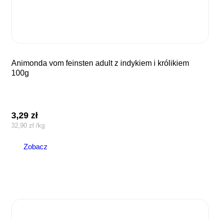
animonda vom feinsten adult z indykiem i królikiem
100g
3,29
zł
32,90
zł
/
kg
Zobacz