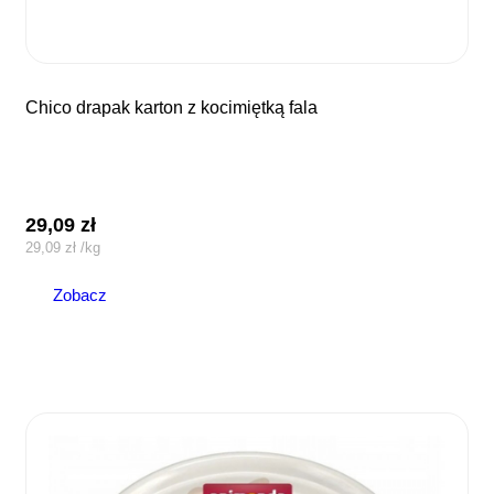
chico drapak karton z kocimiętką fala
29,09
zł
29,09
zł
/
kg
Zobacz