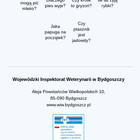
mogą pić
pies wyje?
to gryzoń?
rybki?
mleko?
Czy
Jaka
ptasznik
papuga na
jest
początek?
jadowity?
Wojewódzki Inspektorat Weterynarii w Bydgoszczy
Aleja Powstańców Wielkopolskich 10,
85-090 Bydgoszcz
www.wiw.bydgoszcz.pl