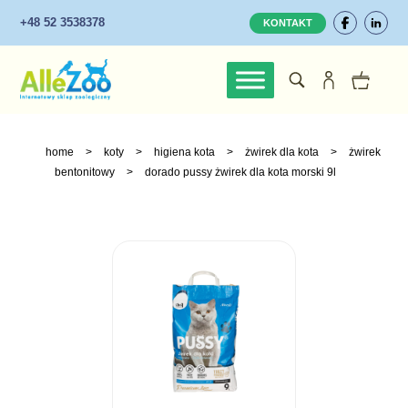
+48 52 3538378
KONTAKT
home
>
koty
>
higiena kota
>
żwirek dla kota
>
żwirek
bentonitowy
>
dorado pussy żwirek dla kota morski 9l