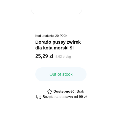
Kod produktu: 20-P00N
dorado pussy żwirek
dla kota morski 9l
25,29
zł
5,62
zł
/
kg
Out of stock
Dostępność:
Brak
Bezpłatna dostawa od 99 zł