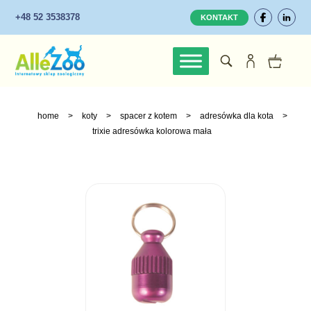
+48 52 3538378
KONTAKT
home
>
koty
>
spacer z kotem
>
adresówka dla kota
>
trixie adresówka kolorowa mała