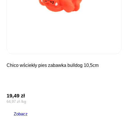
chico wściekły pies zabawka bulldog 10,5cm
19,49
zł
64,97
zł
/
kg
Zobacz