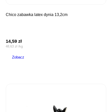
chico zabawka latex dynia 13,2cm
14,59
zł
48,63
zł
/
kg
Zobacz