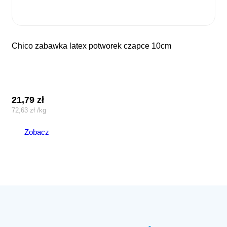
chico zabawka latex potworek czapce 10cm
21,79
zł
72,63
zł
/
kg
Zobacz