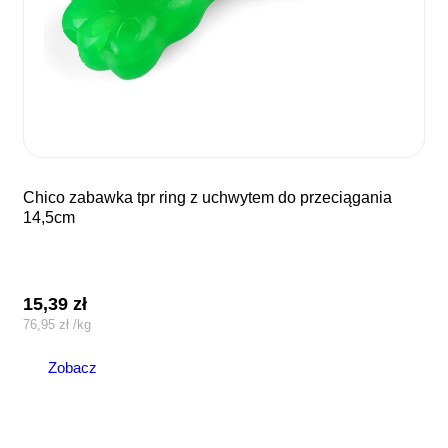
chico zabawka tpr ring z uchwytem do przeciągania
14,5cm
15,39
zł
76,95
zł
/
kg
Zobacz