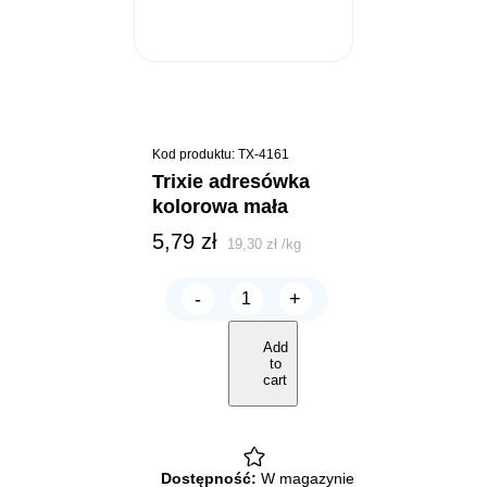
Kod produktu: TX-4161
trixie adresówka
kolorowa mała
5,79
zł
19,30
zł
/
kg
-
+
TRIXIE
Adresówka
KOLOROWA
Add
mała
to
quantity
cart
Dostępność:
W magazynie