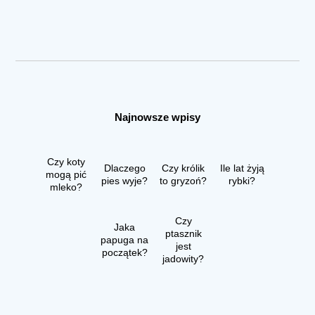
Najnowsze wpisy
Czy koty
Dlaczego
Czy królik
Ile lat żyją
mogą pić
pies wyje?
to gryzoń?
rybki?
mleko?
Czy
Jaka
ptasznik
papuga na
jest
początek?
jadowity?