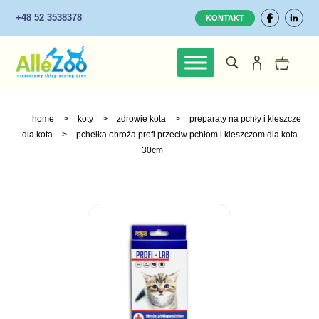
+48 52 3538378
KONTAKT
home
>
koty
>
zdrowie kota
>
preparaty na pchły i kleszcze
dla kota
>
pchełka obroża profi przeciw pchłom i kleszczom dla kota
30cm