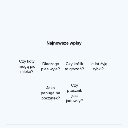
Najnowsze wpisy
Czy koty
Dlaczego
Czy królik
Ile lat żyją
mogą pić
pies wyje?
to gryzoń?
rybki?
mleko?
Czy
Jaka
ptasznik
papuga na
jest
początek?
jadowity?