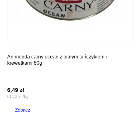
animonda carny ocean z białym tuńczykiem i
krewetkami 80g
6,49
zł
81,13
zł
/
kg
Zobacz