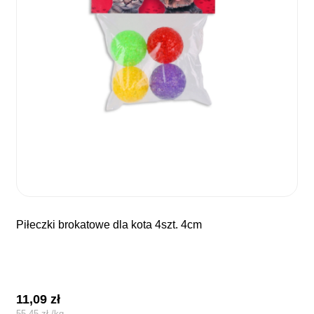
piłeczki brokatowe dla kota 4szt. 4cm
11,09
zł
55,45
zł
/
kg