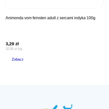
animonda vom feinsten adult z sercami indyka 100g
3,29
zł
32,90
zł
/
kg
Zobacz