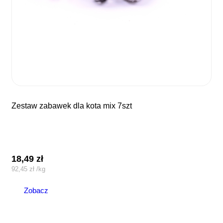
zestaw zabawek dla kota mix 7szt
18,49
zł
92,45
zł
/
kg
Zobacz