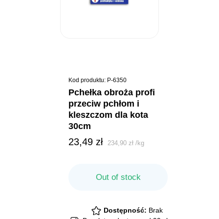
Kod produktu: P-6350
pchełka obroża profi
przeciw pchłom i
kleszczom dla kota
30cm
23,49
zł
234,90
zł
/
kg
Out of stock
Dostępność:
Brak