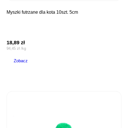
myszki futrzane dla kota 10szt. 5cm
18,89
zł
94,45
zł
/
kg
Zobacz