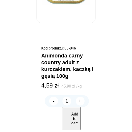
Kod produktu: 83-846
animonda carny
country adult z
kurczakiem, kaczką i
gęsią 100g
4,59
zł
45,90
zł
/
kg
-
+
ANIMONDA
Carny
COUNTRY
Add
Adult
to
z
cart
kurczakiem,
kaczką