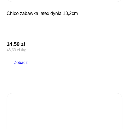
chico zabawka latex dynia 13,2cm
14,59
zł
48,63
zł
/
kg
Zobacz