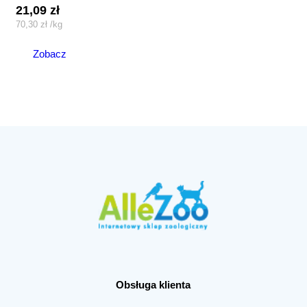
21,09
zł
70,30
zł
/
kg
Zobacz
Obsługa klienta