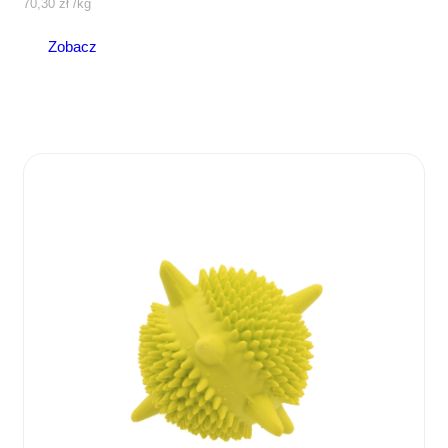
70,30
zł
/
kg
Zobacz