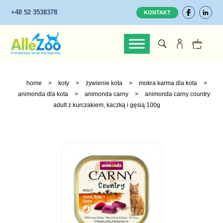
+48 52 3538378
KONTAKT
home
>
koty
>
żywienie kota
>
mokra karma dla kota
>
animonda dla kota
>
animonda carny
>
animonda carny country
adult z kurczakiem, kaczką i gęsią 100g