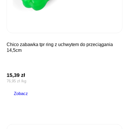
chico zabawka tpr ring z uchwytem do przeciągania
14,5cm
15,39
zł
76,95
zł
/
kg
Zobacz