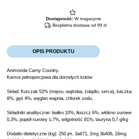
i
gęsią
100g
quantity
Dostępność:
W magazynie
Bezpłatna dostawa od 99 zł
OPIS PRODUKTU
Animonda Carny Country.
Karma pełnoporcjowa dla dorosłych kotów
Skład: Kurczak 52% (mięso, wątroba, żołądki, serca), kaczka
8%, gęś 4%, węglan wapnia, chlorek sodu.
Składniki analityczne: białko 10%, tłuszcz 6%, włókno surowe
0,3%, popiół surowy 1,7%, wilgotność 81%, tauryna 0,7 g/kg
Dodatki dietetyczne (kg): 250 jm. 3a671, 2mg 3b406, 16mg