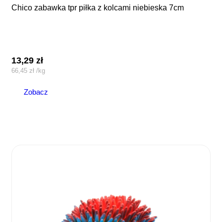
chico zabawka tpr piłka z kolcami niebieska 7cm
13,29
zł
66,45
zł
/
kg
Zobacz