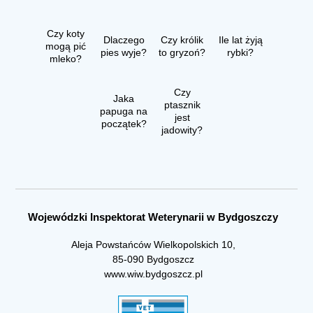
Czy koty
Dlaczego
Czy królik
Ile lat żyją
mogą pić
pies wyje?
to gryzoń?
rybki?
mleko?
Czy
Jaka
ptasznik
papuga na
jest
początek?
jadowity?
Wojewódzki Inspektorat Weterynarii w Bydgoszczy
Aleja Powstańców Wielkopolskich 10,
85-090 Bydgoszcz
www.wiw.bydgoszcz.pl