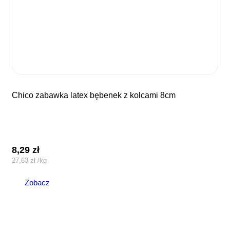
chico zabawka latex bębenek z kolcami 8cm
8,29
zł
27,63
zł
/
kg
Zobacz