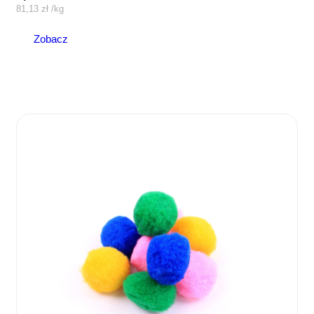
81,13
zł
/
kg
Zobacz