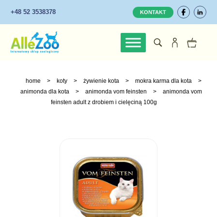
+48 52 3538378
KONTAKT
home
>
koty
>
żywienie kota
>
mokra karma dla kota
>
animonda dla kota
>
animonda vom feinsten
>
animonda vom
feinsten adult z drobiem i cielęciną 100g