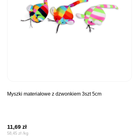
myszki materiałowe z dzwonkiem 3szt 5cm
11,69
zł
58,45
zł
/
kg