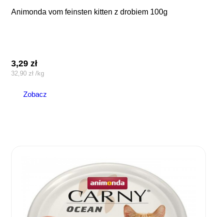
animonda vom feinsten kitten z drobiem 100g
3,29
zł
32,90
zł
/
kg
Zobacz