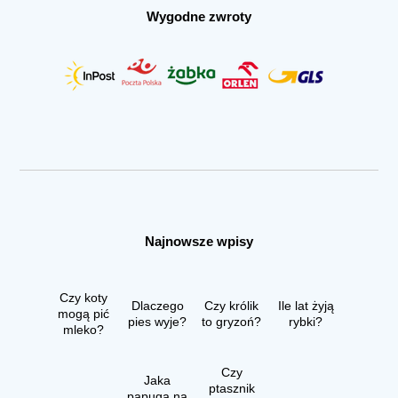
Wygodne zwroty
Najnowsze wpisy
Czy koty
Dlaczego
Czy królik
Ile lat żyją
mogą pić
pies wyje?
to gryzoń?
rybki?
mleko?
Czy
Jaka
ptasznik
papuga na