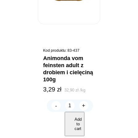
Kod produktu: 83-437
animonda vom
feinsten adult z
drobiem i cielęciną
100g
3,29
zł
32,90
zł
/
kg
-
+
ANIMONDA
vom
Feinsten
Add
ADULT
to
z
cart
drobiem
i