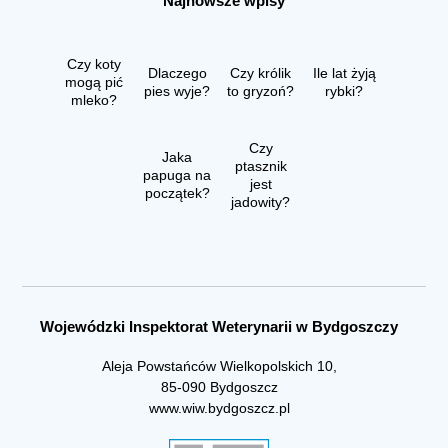
Najnowsze wpisy
Czy koty
Dlaczego
Czy królik
Ile lat żyją
mogą pić
pies wyje?
to gryzoń?
rybki?
mleko?
Czy
Jaka
ptasznik
papuga na
jest
początek?
jadowity?
Wojewódzki Inspektorat Weterynarii w Bydgoszczy
Aleja Powstańców Wielkopolskich 10,
85-090 Bydgoszcz
www.wiw.bydgoszcz.pl