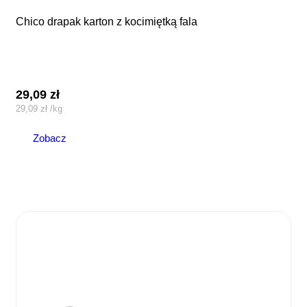
chico drapak karton z kocimiętką fala
29,09
zł
29,09
zł
/
kg
Zobacz