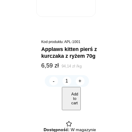
Kod produktu: APL-1001
applaws kitten pierś z
kurczaka z ryżem 70g
6,59
zł
94,14
zł
/
kg
-
+
Applaws
KITTEN
Pierś
Add
z
to
Kurczaka
cart
z
ryżem
70g
quantity
Dostępność:
W magazynie