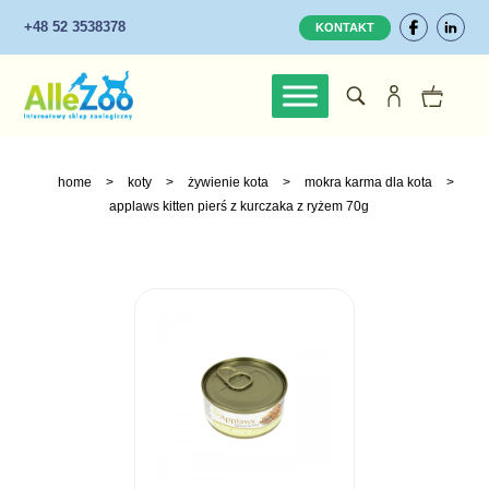
+48 52 3538378
KONTAKT
home
>
koty
>
żywienie kota
>
mokra karma dla kota
>
applaws kitten pierś z kurczaka z ryżem 70g