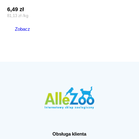
6,49
zł
81,13
zł
/
kg
Zobacz
Obsługa klienta