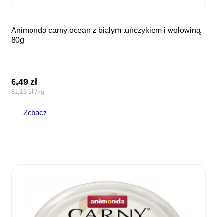
animonda carny ocean z białym tuńczykiem i wołowiną
80g
6,49
zł
81,13
zł
/
kg
Zobacz