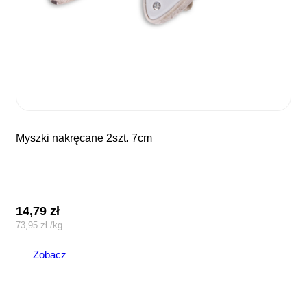
myszki nakręcane 2szt. 7cm
14,79
zł
73,95
zł
/
kg
Zobacz