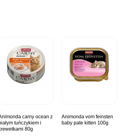
arny ocean z
animonda vom feinsten
białym tuńczykiem i
baby pate kitten 100g
krewetkami 80g