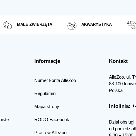
MAŁE ZWIERZĘTA
AKWARYSTYKA
Informacje
Kontakt
AlleZoo, ul. 
Numer konta AlleZoo
88-100 Inowr
Polska
Regulamin
Infolinia: 
Mapa strony
biste
RODO Facebook
Dział obsługi 
od poniedział
Praca w AlleZoo
8:00 – 15:00.