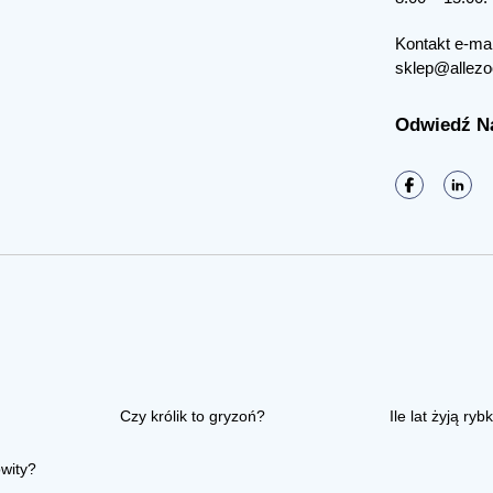
Kontakt e-mai
sklep@allezo
Odwiedź N
Czy królik to gryzoń?
Ile lat żyją rybk
owity?