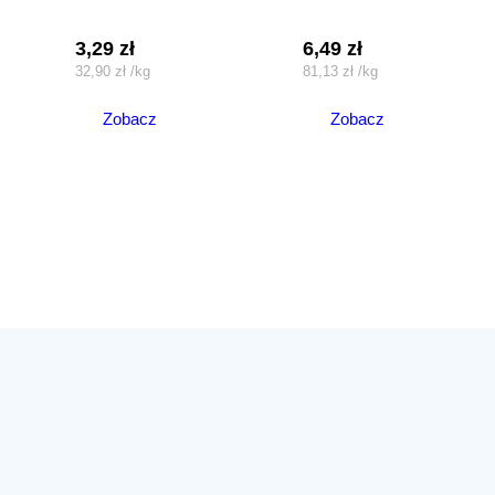
3,29
zł
6,49
zł
32,90
zł
/
kg
81,13
zł
/
kg
Zobacz
Zobacz