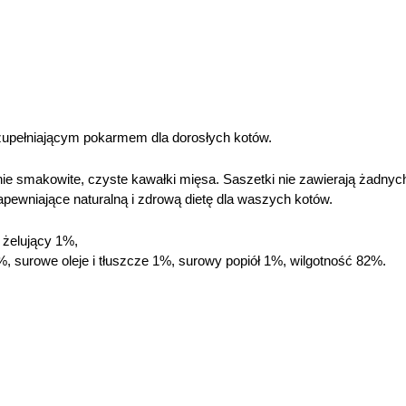
 uzupełniającym pokarmem dla dorosłych kotów.
znie smakowite, czyste kawałki mięsa. Saszetki nie zawierają żadny
apewniające naturalną i zdrową dietę dla waszych kotów.
 żelujący 1%,
, surowe oleje i tłuszcze 1%, surowy popiół 1%, wilgotność 82%.