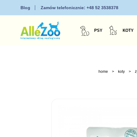
Blog
Zamów telefonicznie:
+48 52 3538378
PSY
KOTY
home
>
koty
>
ż