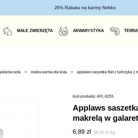
25% Rabatu na karmy Nekko
MAŁE ZWIERZĘTA
AKWARYSTYKA
TERRA
ywienie kota
>
mokra karma dla kota
>
applaws saszetka filet z tuńczyka z 
Kod produktu: APL-8255
applaws saszetka filet z tuńczyka z
makrelą w galare
6,89
zł
98,43
zł
/
kg