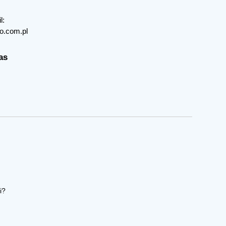
l:
o.com.pl
as
i?