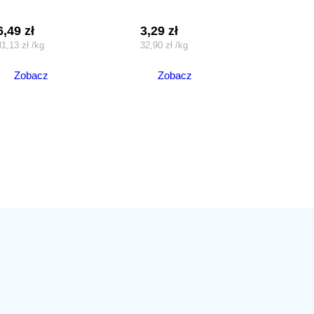
6,49
zł
3,29
zł
81,13
zł
/
kg
32,90
zł
/
kg
Zobacz
Zobacz