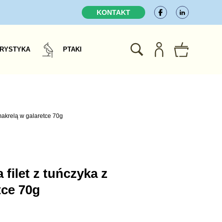
KONTAKT
RYSTYKA
PTAKI
makrelą w galaretce 70g
tce 70g