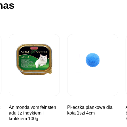
nas
animonda vom feinsten
piłeczka piankowa dla
animonda c
adult z indykiem i
kota 1szt 4cm
królikiem 100g