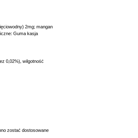
 pięciowodny) 2mg; mangan
giczne: Guma kasja
ez 0,02%), wilgotność
inno zostać dostosowane