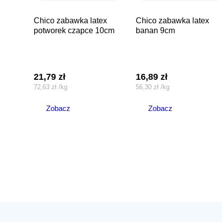
chico zabawka latex
chico zabawka latex
potworek czapce 10cm
banan 9cm
21,79
zł
16,89
zł
72,63
zł
/
kg
56,30
zł
/
kg
Zobacz
Zobacz