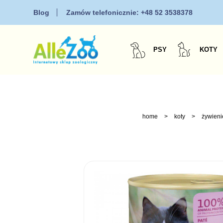
Blog
Zamów telefonicznie:
+48 52 3538378
PSY
KOTY
home
>
koty
>
żywieni