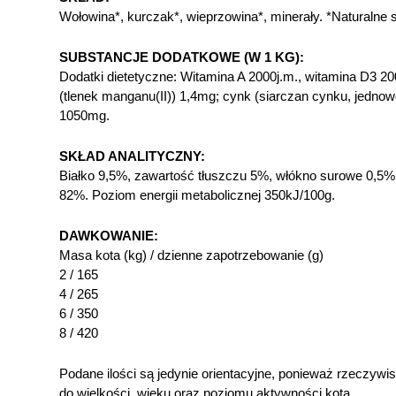
Wołowina*, kurczak*, wieprzowina*, minerały. *Naturalne s
SUBSTANCJE DODATKOWE (W 1 KG):
Dodatki dietetyczne: Witamina A 2000j.m., witamina D3 2
(tlenek manganu(II)) 1,4mg; cynk (siarczan cynku, jedno
1050mg.
SKŁAD ANALITYCZNY:
Białko 9,5%, zawartość tłuszczu 5%, włókno surowe 0,5%,
82%. Poziom energii metabolicznej 350kJ/100g.
DAWKOWANIE:
Masa kota (kg) / dzienne zapotrzebowanie (g)
2 / 165
4 / 265
6 / 350
8 / 420
Podane ilości są jedynie orientacyjne, ponieważ rzeczyw
do wielkości, wieku oraz poziomu aktywności kota.