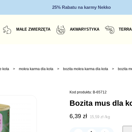
25% Rabatu na karmy Nekko
MAŁE ZWIERZĘTA
AKWARYSTYKA
TERRA
e kota
>
mokra karma dla kota
>
bozita mokra karma dla kota
>
bozita m
Kod produktu: B-65712
bozita mus dla 
6,39
zł
15,59
zł
/
kg