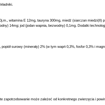
kładniki.
00j.m., witamina E 12mg, tauryna 300mg, miedź (siarczan miedzi(II)
wodny) 14mg; jod (jodan wapnia, bezwodny) 0,1mg. Dodatki technolo
 popiół surowy (minerały) 2% (w tym wapń 0,3%, fosfor 0,3% i magn
iste zapotrzebowanie może zależeć od konkretnego zwierzęcia i pow