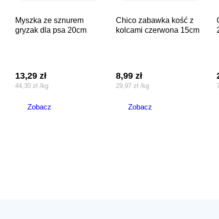
myszka ze sznurem
chico zabawka kość z
chico zaba
gryzak dla psa 20cm
kolcami czerwona 15cm
13,29
zł
8,99
zł
44,30
zł
/
kg
29,97
zł
/
kg
Zobacz
Zobacz