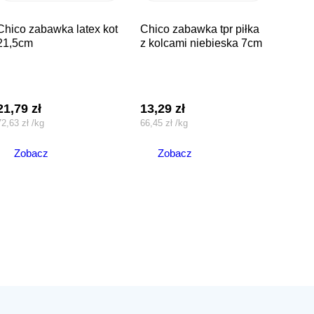
wka latex kot
chico zabawka tpr piłka
21,5cm
z kolcami niebieska 7cm
21,79
zł
13,29
zł
72,63
zł
/
kg
66,45
zł
/
kg
Zobacz
Zobacz