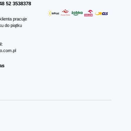
+48 52 3538378
klienta pracuje
ku do piątku
l:
o.com.pl
as