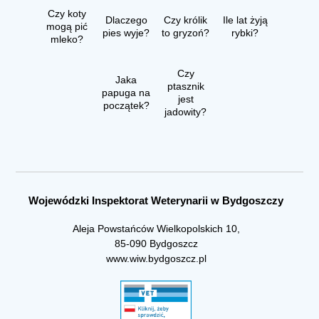
Czy koty
Dlaczego
Czy królik
Ile lat żyją
mogą pić
pies wyje?
to gryzoń?
rybki?
mleko?
Czy
Jaka
ptasznik
papuga na
jest
początek?
jadowity?
Wojewódzki Inspektorat Weterynarii w Bydgoszczy
Aleja Powstańców Wielkopolskich 10,
85-090 Bydgoszcz
www.wiw.bydgoszcz.pl