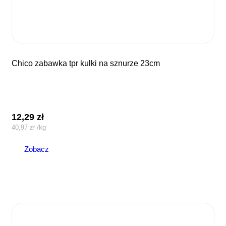
chico zabawka tpr kulki na sznurze 23cm
12,29
zł
40,97
zł
/
kg
Zobacz