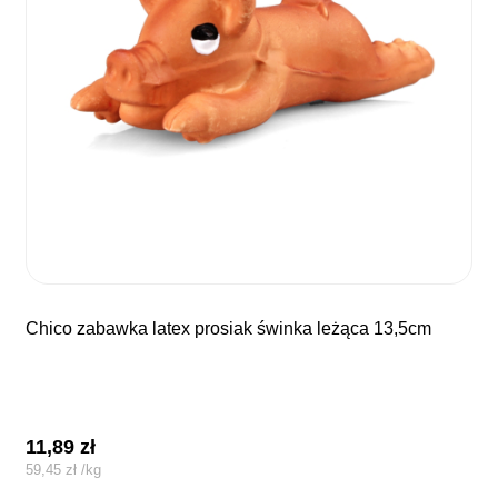
chico zabawka latex prosiak świnka leżąca 13,5cm
11,89
zł
59,45
zł
/
kg