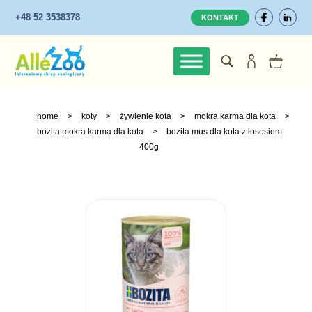
+48 52 3538378
KONTAKT
home
>
koty
>
żywienie kota
>
mokra karma dla kota
>
bozita mokra karma dla kota
>
bozita mus dla kota z łososiem
400g