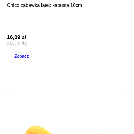
chico zabawka latex kapusta 10cm
16,09
zł
53,63
zł
/
kg
Zobacz