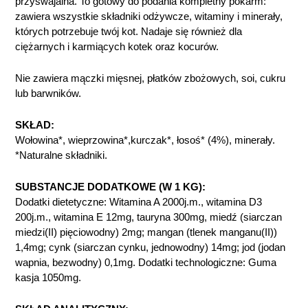
przyswajalna. To gotowy do podania kompletny pokarm:
zawiera wszystkie składniki odżywcze, witaminy i minerały,
których potrzebuje twój kot. Nadaje się również dla
ciężarnych i karmiących kotek oraz kocurów.
Nie zawiera mączki mięsnej, płatków zbożowych, soi, cukru
lub barwników.
SKŁAD:
Wołowina*, wieprzowina*,kurczak*, łosoś* (4%), minerały.
*Naturalne składniki.
SUBSTANCJE DODATKOWE (W 1 KG):
Dodatki dietetyczne: Witamina A 2000j.m., witamina D3
200j.m., witamina E 12mg, tauryna 300mg, miedź (siarczan
miedzi(II) pięciowodny) 2mg; mangan (tlenek manganu(II))
1,4mg; cynk (siarczan cynku, jednowodny) 14mg; jod (jodan
wapnia, bezwodny) 0,1mg. Dodatki technologiczne: Guma
kasja 1050mg.