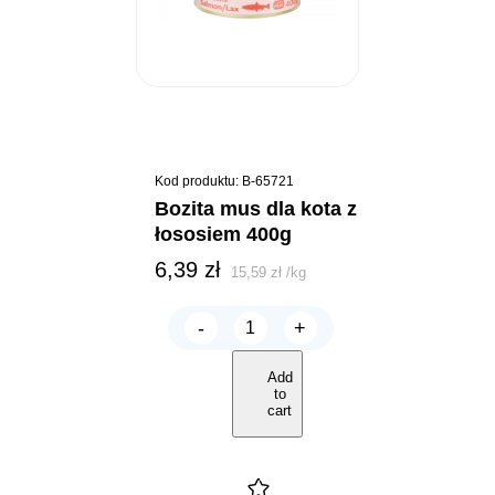
Kod produktu: B-65721
bozita mus dla kota z
łososiem 400g
6,39
zł
15,59
zł
/
kg
-
+
Bozita
mus
dla
Add
kota
to
z
cart
Łososiem
400g
quantity