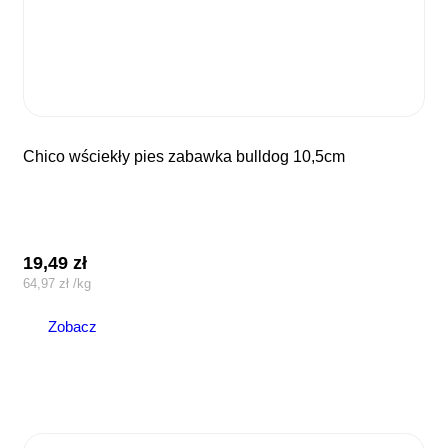
chico wściekły pies zabawka bulldog 10,5cm
19,49
zł
64,97
zł
/
kg
Zobacz