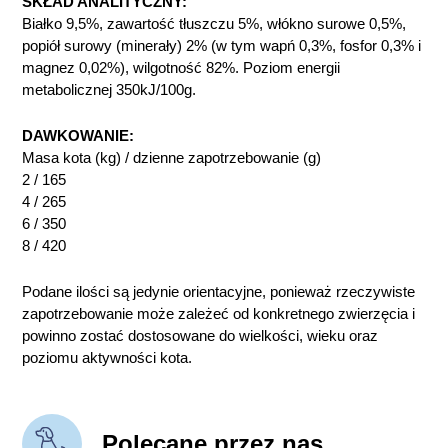
SKŁAD ANALITYCZNY:
Białko 9,5%, zawartość tłuszczu 5%, włókno surowe 0,5%,
popiół surowy (minerały) 2% (w tym wapń 0,3%, fosfor 0,3% i
magnez 0,02%), wilgotność 82%. Poziom energii
metabolicznej 350kJ/100g.
DAWKOWANIE:
Masa kota (kg) / dzienne zapotrzebowanie (g)
2 / 165
4 / 265
6 / 350
8 / 420
Podane ilości są jedynie orientacyjne, ponieważ rzeczywiste
zapotrzebowanie może zależeć od konkretnego zwierzęcia i
powinno zostać dostosowane do wielkości, wieku oraz
poziomu aktywności kota.
Polecane przez nas