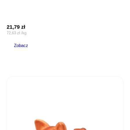
21,79
zł
72,63
zł
/
kg
Zobacz