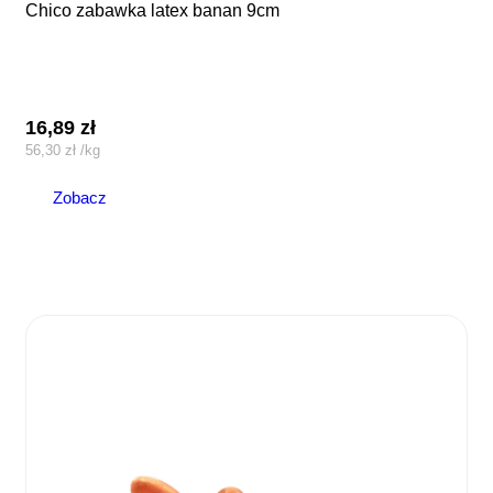
chico zabawka latex banan 9cm
16,89
zł
56,30
zł
/
kg
Zobacz