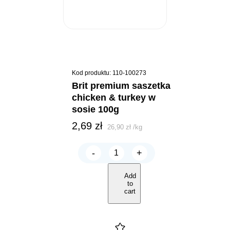
Kod produktu: 110-100273
brit premium saszetka
chicken & turkey w
sosie 100g
2,69
zł
26,90
zł
/
kg
-
+
BRIT
Premium
saszetka
Add
CHICKEN
to
&
cart
TURKEY
w
sosie
100g
quantity