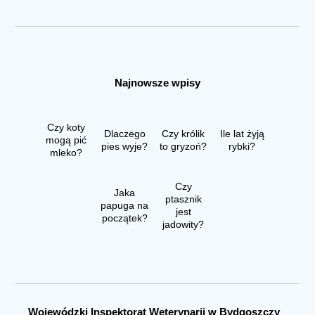
Najnowsze wpisy
Czy koty
Dlaczego
Czy królik
Ile lat żyją
mogą pić
pies wyje?
to gryzoń?
rybki?
mleko?
Czy
Jaka
ptasznik
papuga na
jest
początek?
jadowity?
Wojewódzki Inspektorat Weterynarii w Bydgoszczy