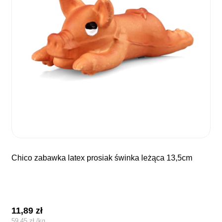
chico zabawka latex prosiak świnka leżąca 13,5cm
11,89
zł
59,45
zł
/
kg