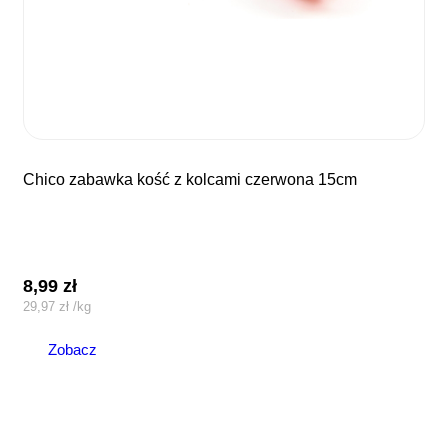
chico zabawka kość z kolcami czerwona 15cm
8,99
zł
29,97
zł
/
kg
Zobacz