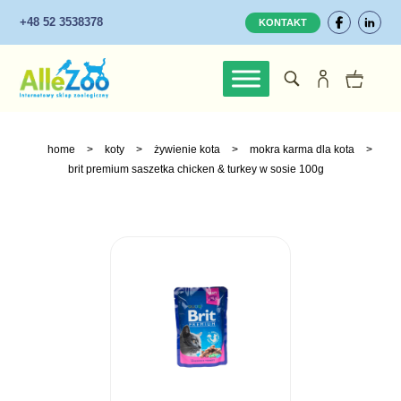
+48 52 3538378
KONTAKT
home
>
koty
>
żywienie kota
>
mokra karma dla kota
>
brit premium saszetka chicken & turkey w sosie 100g