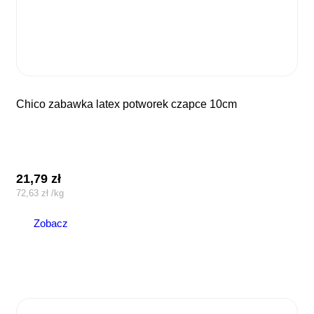
chico zabawka latex potworek czapce 10cm
21,79
zł
72,63
zł
/
kg
Zobacz