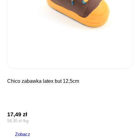
chico zabawka latex but 12,5cm
17,49
zł
58,30
zł
/
kg
Zobacz