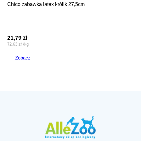
chico zabawka latex królik 27,5cm
21,79
zł
72,63
zł
/
kg
Zobacz