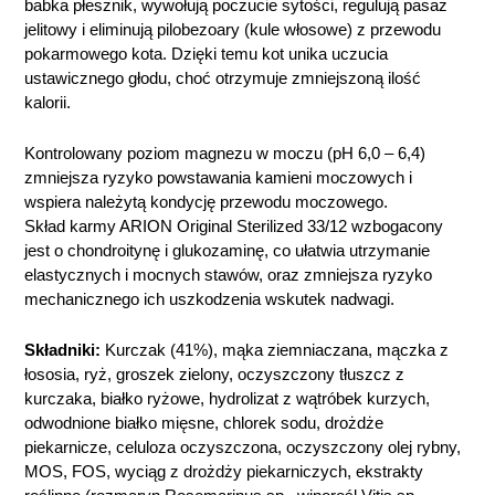
babka płesznik, wywołują poczucie sytości, regulują pasaż
jelitowy i eliminują pilobezoary (kule włosowe) z przewodu
pokarmowego kota. Dzięki temu kot unika uczucia
ustawicznego głodu, choć otrzymuje zmniejszoną ilość
kalorii.
Kontrolowany poziom magnezu w moczu (pH 6,0 – 6,4)
zmniejsza ryzyko powstawania kamieni moczowych i
wspiera należytą kondycję przewodu moczowego.
Skład karmy ARION Original Sterilized 33/12 wzbogacony
jest o chondroitynę i glukozaminę, co ułatwia utrzymanie
elastycznych i mocnych stawów, oraz zmniejsza ryzyko
mechanicznego ich uszkodzenia wskutek nadwagi.
Składniki:
Kurczak (41%), mąka ziemniaczana, mączka z
łososia, ryż, groszek zielony, oczyszczony tłuszcz z
kurczaka, białko ryżowe, hydrolizat z wątróbek kurzych,
odwodnione białko mięsne, chlorek sodu, drożdże
piekarnicze, celuloza oczyszczona, oczyszczony olej rybny,
MOS, FOS, wyciąg z drożdży piekarniczych, ekstrakty