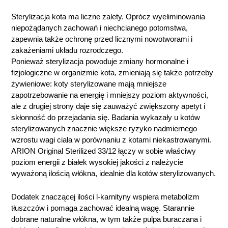
Sterylizacja kota ma liczne zalety. Oprócz wyeliminowania
niepożądanych zachowań i niechcianego potomstwa,
zapewnia także ochronę przed licznymi nowotworami i
zakażeniami układu rozrodczego.
Ponieważ sterylizacja powoduje zmiany hormonalne i
fizjologiczne w organizmie kota, zmieniają się także potrzeby
żywieniowe: koty sterylizowane mają mniejsze
zapotrzebowanie na energię i mniejszy poziom aktywności,
ale z drugiej strony daje się zauważyć zwiększony apetyt i
skłonność do przejadania się. Badania wykazały u kotów
sterylizowanych znacznie większe ryzyko nadmiernego
wzrostu wagi ciała w porównaniu z kotami niekastrowanymi.
ARION Original Sterilized 33/12 łączy w sobie właściwy
poziom energii z białek wysokiej jakości z należycie
wyważoną ilością włókna, idealnie dla kotów sterylizowanych.
Dodatek znaczącej ilości l-karnityny wspiera metabolizm
tłuszczów i pomaga zachować idealną wagę. Starannie
dobrane naturalne włókna, w tym także pulpa buraczana i