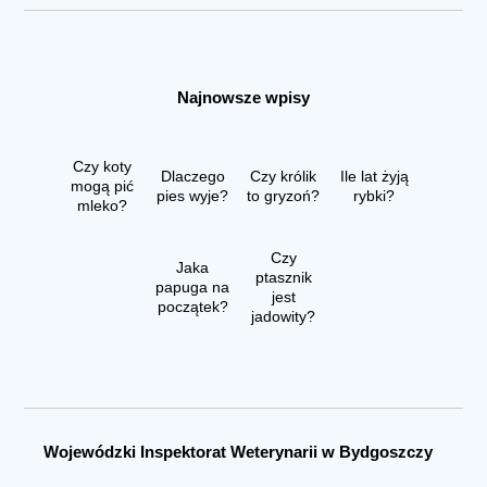
Najnowsze wpisy
Czy koty
Dlaczego
Czy królik
Ile lat żyją
mogą pić
pies wyje?
to gryzoń?
rybki?
mleko?
Czy
Jaka
ptasznik
papuga na
jest
początek?
jadowity?
Wojewódzki Inspektorat Weterynarii w Bydgoszczy