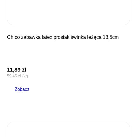
chico zabawka latex prosiak świnka leżąca 13,5cm
11,89
zł
59,45
zł
/
kg
Zobacz