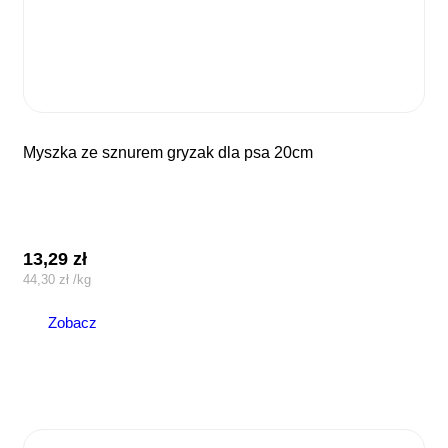
myszka ze sznurem gryzak dla psa 20cm
13,29
zł
44,30
zł
/
kg
Zobacz