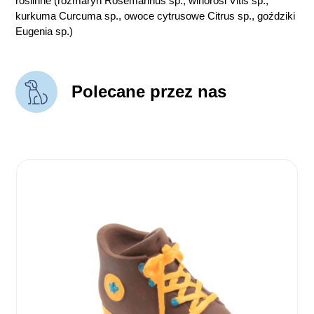
roślinne (rozmaryn Rosemarinus sp., winorośl Vitis sp.,
kurkuma Curcuma sp., owoce cytrusowe Citrus sp., goździki
Eugenia sp.)
Polecane przez nas