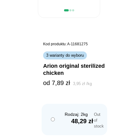
Kod produktu: A-11681275
3 warianty do wyboru
arion original sterilized
chicken
od 
7,89
zł
3,95
zł
/
kg
Rodzaj: 2kg
Out
48,29
zł
of
stock