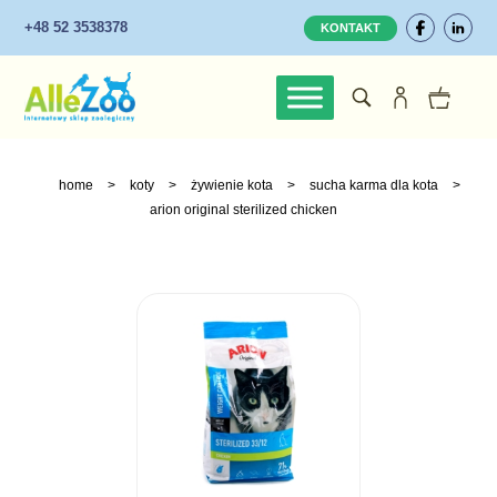
+48 52 3538378
KONTAKT
home
>
koty
>
żywienie kota
>
sucha karma dla kota
>
arion original sterilized chicken