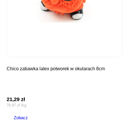
chico zabawka latex potworek w okularach 8cm
21,29
zł
70,97
zł
/
kg
Zobacz