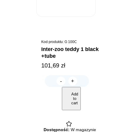
Kod produktu: G 100C
inter-zoo teddy 1 black
+tube
101,69
zł
-
+
INTER-
ZOO
TEDDY
Add
1
to
black
cart
+Tube
quantity
Dostępność:
W magazynie