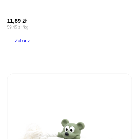
11,89
zł
59,45
zł
/
kg
Zobacz