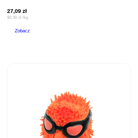
27,09
zł
90,30
zł
/
kg
Zobacz