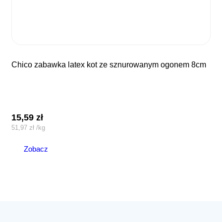
chico zabawka latex kot ze sznurowanym ogonem 8cm
15,59
zł
51,97
zł
/
kg
Zobacz