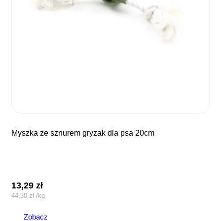
myszka ze sznurem gryzak dla psa 20cm
13,29
zł
44,30
zł
/
kg
Zobacz