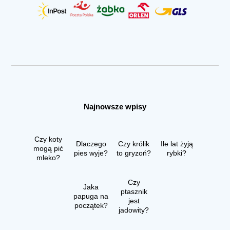
Najnowsze wpisy
Czy koty
Dlaczego
Czy królik
Ile lat żyją
mogą pić
pies wyje?
to gryzoń?
rybki?
mleko?
Czy
Jaka
ptasznik
papuga na
jest
początek?
jadowity?