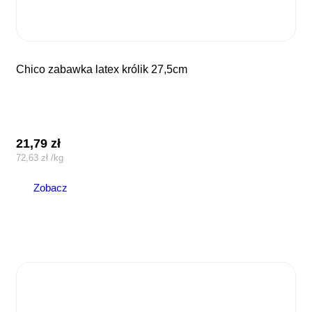
chico zabawka latex królik 27,5cm
21,79
zł
72,63
zł
/
kg
Zobacz