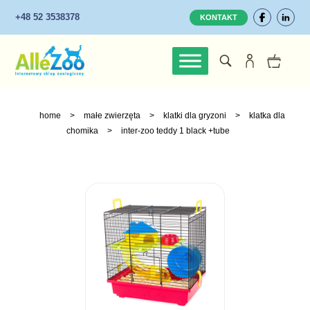
+48 52 3538378
KONTAKT
home
>
małe zwierzęta
>
klatki dla gryzoni
>
klatka dla
chomika
>
inter-zoo teddy 1 black +tube