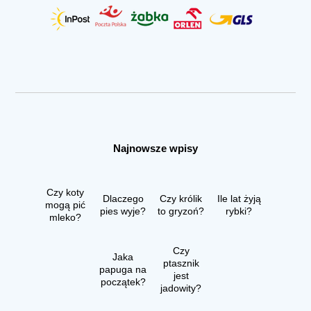
Najnowsze wpisy
Czy koty
Dlaczego
Czy królik
Ile lat żyją
mogą pić
pies wyje?
to gryzoń?
rybki?
mleko?
Czy
Jaka
ptasznik
papuga na
jest
początek?
jadowity?