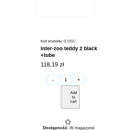
Kod produktu: G 101C
inter-zoo teddy 2 black
+tube
118,19
zł
-
+
INTER-
ZOO
TEDDY
Add
2
to
black
cart
+Tube
quantity
Dostępność:
W magazynie