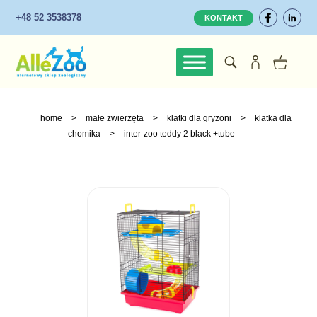
+48 52 3538378
KONTAKT
home
>
małe zwierzęta
>
klatki dla gryzoni
>
klatka dla
chomika
>
inter-zoo teddy 2 black +tube