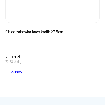
chico zabawka latex królik 27,5cm
21,79
zł
72,63
zł
/
kg
Zobacz