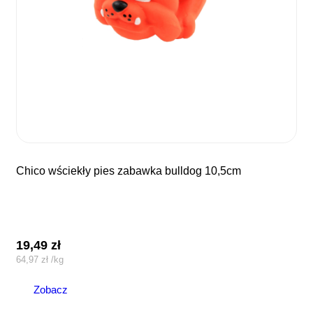
chico wściekły pies zabawka bulldog 10,5cm
19,49
zł
64,97
zł
/
kg
Zobacz