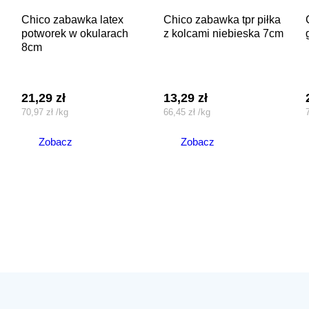
chico zabawka latex
chico zabawka tpr piłka
chico z
potworek w okularach
z kolcami niebieska 7cm
8cm
21,29
zł
13,29
zł
70,97
zł
/
kg
66,45
zł
/
kg
Zobacz
Zobacz