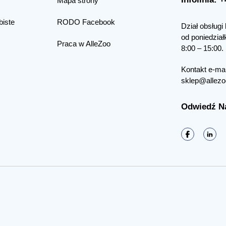
Mapa strony
biste
RODO Facebook
Dział obsługi 
od poniedział
Praca w AlleZoo
8:00 – 15:00.
Kontakt e-mai
sklep@allezo
Odwiedź N