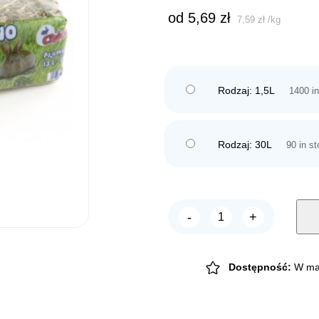
od 
5,69
zł
7,59
zł
/
kg
Rodzaj: 1,5L
1400 in
Rodzaj: 30L
90 in s
-
+
CHICO
siano
PREMIUM
Kujawskie
Łąki
Dostępność:
W ma
Noteci
quantity