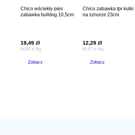
chico wściekły pies
chico zabawka tpr kulki
zabawka bulldog 10,5cm
na sznurze 23cm
19,49
zł
12,29
zł
64,97
zł
/
kg
40,97
zł
/
kg
Zobacz
Zobacz