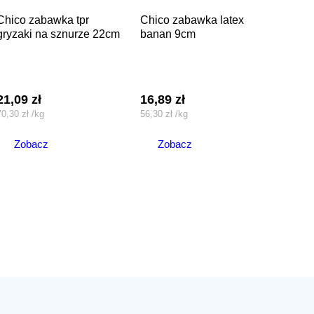
abawka tpr
chico zabawka latex
gryzaki na sznurze 22cm
banan 9cm
21,09
zł
16,89
zł
70,30
zł
/
kg
56,30
zł
/
kg
Zobacz
Zobacz