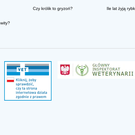
Czy królik to gryzoń?
Ile lat żyją rybk
owity?