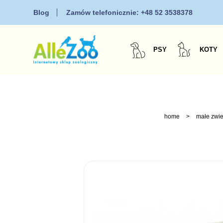
Blog
Zamów telefonicznie:
+48 52 3538378
PSY
KOTY
home
>
małe zwie