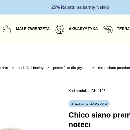
25% Rabatu na karmy Nekko
MAŁE ZWIERZĘTA
AKWARYSTYKA
TERRA
rzęta
>
podłoża i trociny
>
podściółka dla gryzoni
>
chico siano premium
Kod produktu: CH 4126
2 warianty do wyboru
chico siano premium kujawskie łąki
noteci