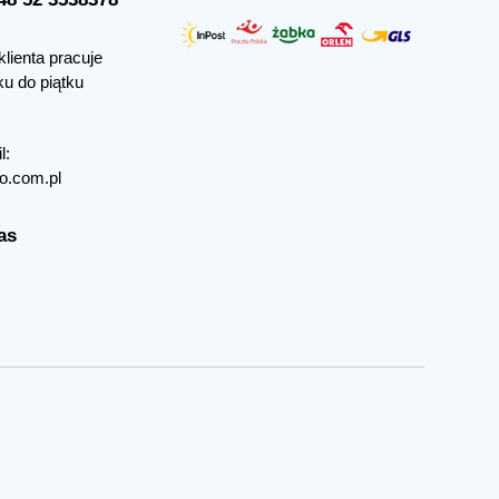
klienta pracuje
ku do piątku
l:
o.com.pl
as