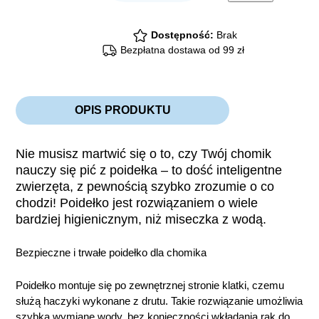
gryzoni
quantity
Dostępność:
Brak
Bezpłatna dostawa od 99 zł
OPIS PRODUKTU
Nie musisz martwić się o to, czy Twój chomik
nauczy się pić z poidełka – to dość inteligentne
zwierzęta, z pewnością szybko zrozumie o co
chodzi! Poidełko jest rozwiązaniem o wiele
bardziej higienicznym, niż miseczka z wodą.
Bezpieczne i trwałe poidełko dla chomika
Poidełko montuje się po zewnętrznej stronie klatki, czemu
służą haczyki wykonane z drutu. Takie rozwiązanie umożliwia
szybką wymianę wody, bez konieczności wkładania rąk do