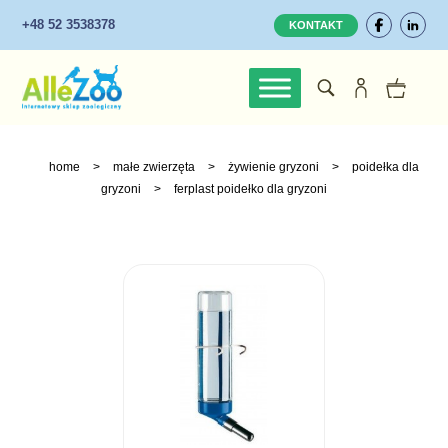
+48 52 3538378
KONTAKT
home
>
małe zwierzęta
>
żywienie gryzoni
>
poidełka dla
gryzoni
>
ferplast poidełko dla gryzoni