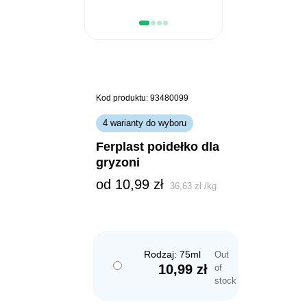
Kod produktu: 93480099
4 warianty do wyboru
ferplast poidełko dla
gryzoni
od 
10,99
zł
36,63
zł
/
kg
Rodzaj: 75ml
Out
10,99
zł
of
stock