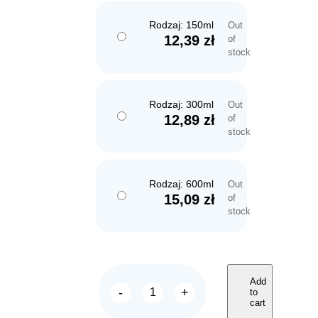
Rodzaj: 150ml
Out
12,39
zł
of
stock
Rodzaj: 300ml
Out
12,89
zł
of
stock
Rodzaj: 600ml
Out
15,09
zł
of
stock
Add
-
+
to
FERPLAST
cart
Poidełko
dla