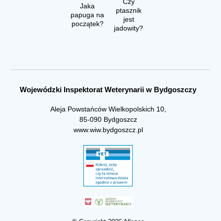
Czy
Jaka
ptasznik
papuga na
jest
początek?
jadowity?
Wojewódzki Inspektorat Weterynarii w Bydgoszczy
Aleja Powstańców Wielkopolskich 10,
85-090 Bydgoszcz
www.wiw.bydgoszcz.pl