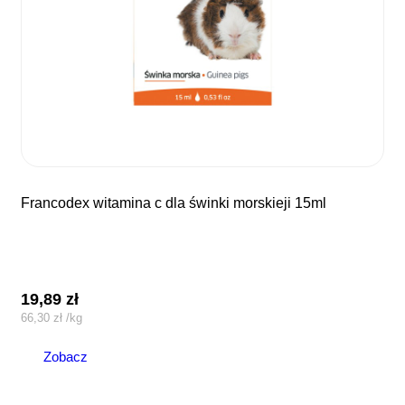
francodex witamina c dla świnki morskieji 15ml
19,89
zł
66,30
zł
/
kg
Zobacz