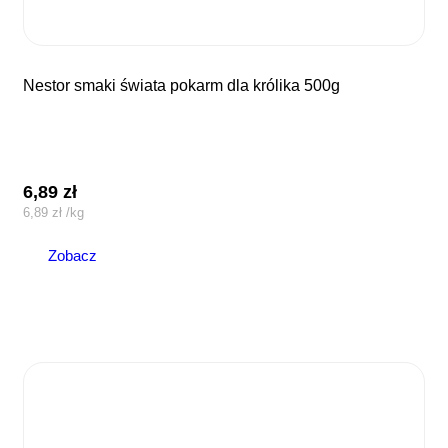
nestor smaki świata pokarm dla królika 500g
6,89
zł
6,89
zł
/
kg
Zobacz