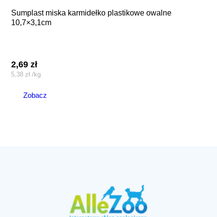
sumplast miska karmidełko plastikowe owalne
10,7×3,1cm
2,69
zł
5,38
zł
/
kg
Zobacz