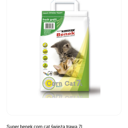
super benek corn cat świeża trawa 7l