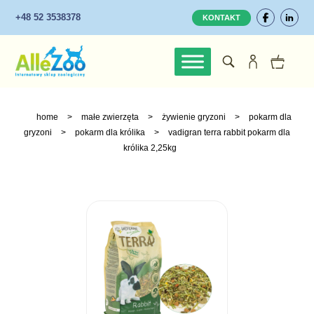
+48 52 3538378
KONTAKT
home
>
małe zwierzęta
>
żywienie gryzoni
>
pokarm dla
gryzoni
>
pokarm dla królika
>
vadigran terra rabbit pokarm dla
królika 2,25kg