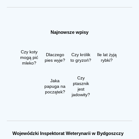
Najnowsze wpisy
Czy koty
Dlaczego
Czy królik
Ile lat żyją
mogą pić
pies wyje?
to gryzoń?
rybki?
mleko?
Czy
Jaka
ptasznik
papuga na
jest
początek?
jadowity?
Wojewódzki Inspektorat Weterynarii w Bydgoszczy