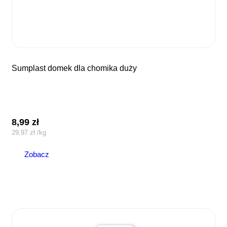
sumplast domek dla chomika duży
8,99
zł
29,97
zł
/
kg
Zobacz