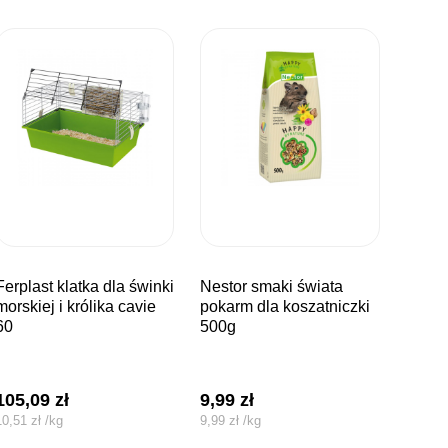
a dla świnki
nestor smaki świata
morskiej i królika cavie
pokarm dla koszatniczki
60
500g
105,09
zł
9,99
zł
10,51
zł
/
kg
9,99
zł
/
kg