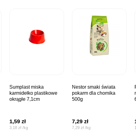
sumplast miska
nestor smaki świata
ferplast klatk
karmidełko plastikowe
pokarm dla chomika
okrągłe 7,1cm
500g
1,59
zł
7,29
zł
3,18
zł
/
kg
7,29
zł
/
kg