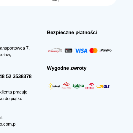
Bezpieczne płatności
Transportowca 7,
ocław,
Wygodne zwroty
+48 52 3538378
klienta pracuje
ku do piątku
l:
o.com.pl