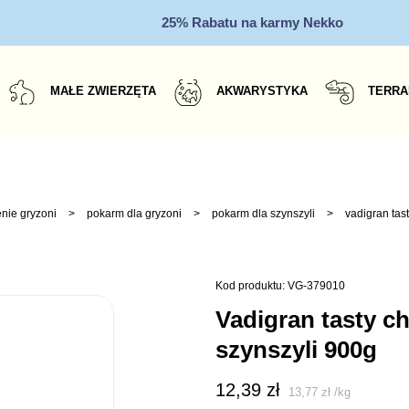
25% Rabatu na karmy Nekko
MAŁE ZWIERZĘTA
AKWARYSTYKA
TERRA
nie gryzoni
>
pokarm dla gryzoni
>
pokarm dla szynszyli
>
vadigran tas
Kod produktu: VG-379010
vadigran tasty chinchilla pokarm dla
szynszyli 900g
12,39
zł
13,77
zł
/
kg