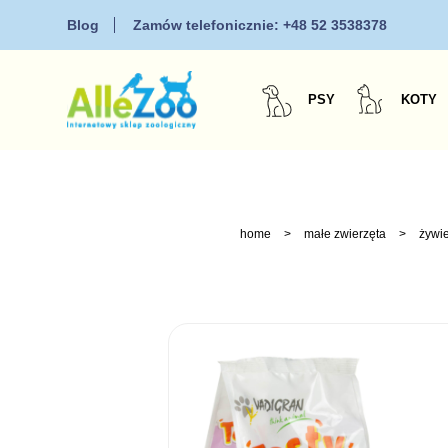
Blog
Zamów telefonicznie:
+48 52 3538378
PSY
KOTY
home
>
małe zwierzęta
>
żywie