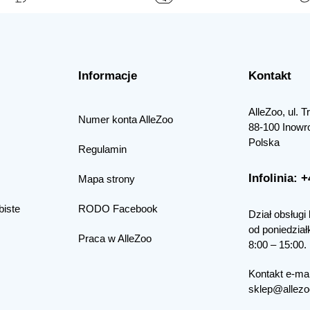
Informacje
Kontakt
AlleZoo, ul. 
Numer konta AlleZoo
88-100 Inowr
Polska
Regulamin
Infolinia: 
Mapa strony
biste
RODO Facebook
Dział obsługi 
od poniedział
Praca w AlleZoo
8:00 – 15:00.
Kontakt e-mai
sklep@allezo