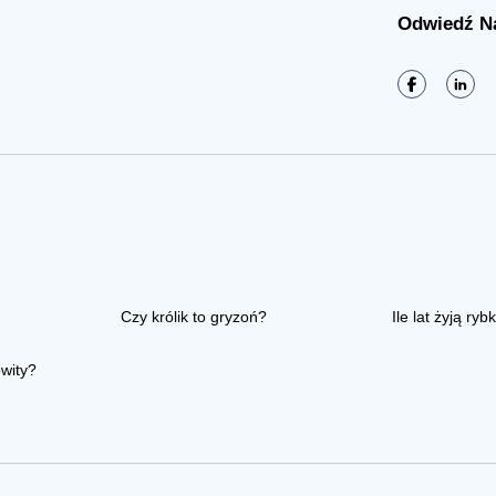
Odwiedź N
Czy królik to gryzoń?
Ile lat żyją rybk
owity?