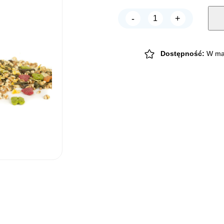
-
+
Vadigran
TASTY
CHINCHILLA
pokarm
dla
Dostępność:
W ma
szynszyli
900g
quantity