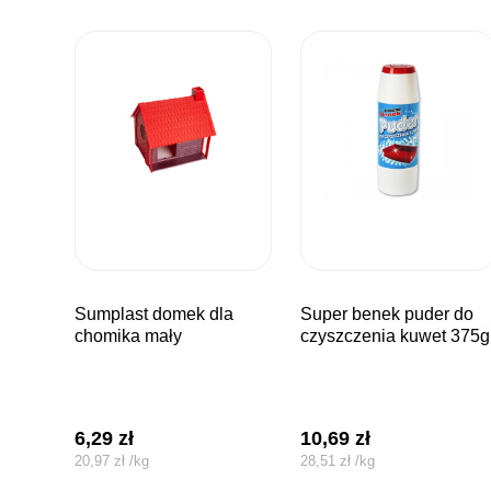
sumplast domek dla
super benek puder do
chomika mały
czyszczenia kuwet 375g
6,29
zł
10,69
zł
20,97
zł
/
kg
28,51
zł
/
kg