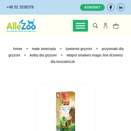
+48 52 3538378
KONTAKT
home
>
małe zwierzęta
>
żywienie gryzoni
>
przysmaki dla
gryzoni
>
kolby dla gryzoni
>
vitapol smakers magic line drzewny
dla koszatniczk