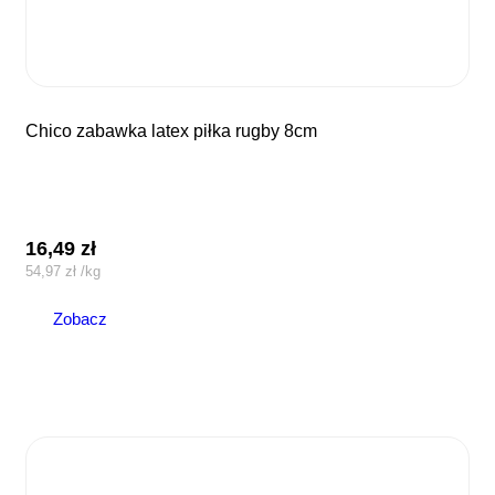
chico zabawka latex piłka rugby 8cm
16,49
zł
54,97
zł
/
kg
Zobacz