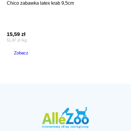
chico zabawka latex krab 9,5cm
15,59
zł
51,97
zł
/
kg
Zobacz