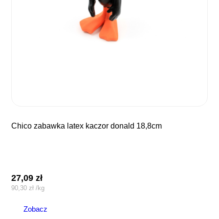
chico zabawka latex kaczor donald 18,8cm
27,09
zł
90,30
zł
/
kg
Zobacz