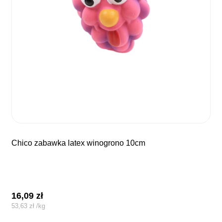
chico zabawka latex winogrono 10cm
16,09
zł
53,63
zł
/
kg