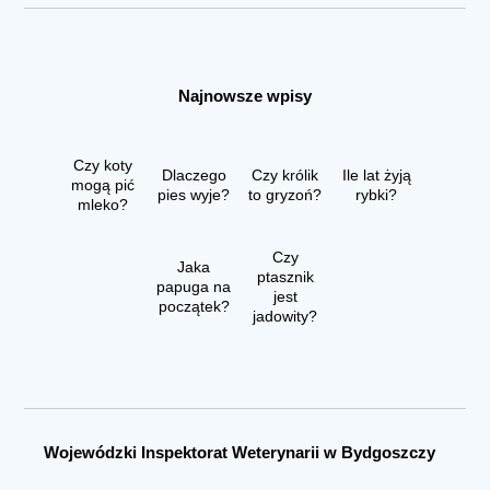
Najnowsze wpisy
Czy koty
Dlaczego
Czy królik
Ile lat żyją
mogą pić
pies wyje?
to gryzoń?
rybki?
mleko?
Czy
Jaka
ptasznik
papuga na
jest
początek?
jadowity?
Wojewódzki Inspektorat Weterynarii w Bydgoszczy