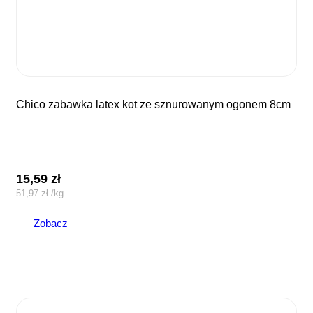
chico zabawka latex kot ze sznurowanym ogonem 8cm
15,59
zł
51,97
zł
/
kg
Zobacz