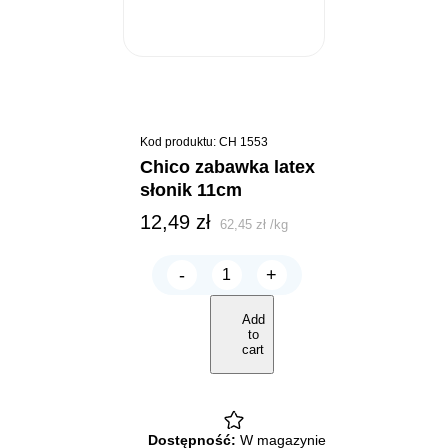
Kod produktu: CH 1553
chico zabawka latex
słonik 11cm
12,49
zł
62,45
zł
/
kg
-
+
CHICO
Zabawka
Latex
Add
Słonik
to
11cm
cart
quantity
Dostępność:
W magazynie