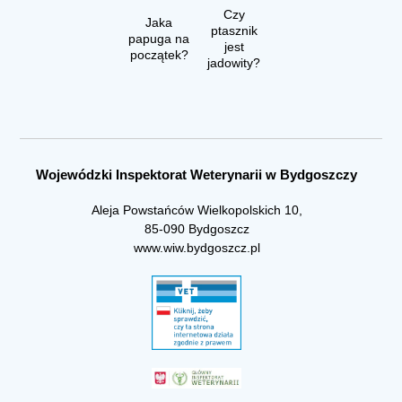
Czy
Jaka
ptasznik
papuga na
jest
początek?
jadowity?
Wojewódzki Inspektorat Weterynarii w Bydgoszczy
Aleja Powstańców Wielkopolskich 10,
85-090 Bydgoszcz
www.wiw.bydgoszcz.pl