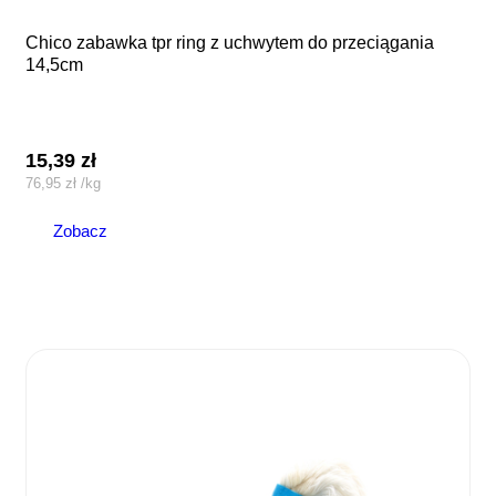
chico zabawka tpr ring z uchwytem do przeciągania
14,5cm
15,39
zł
76,95
zł
/
kg
Zobacz