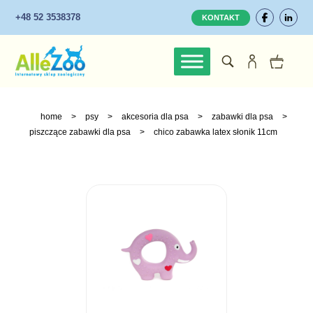
+48 52 3538378
KONTAKT
home
>
psy
>
akcesoria dla psa
>
zabawki dla psa
>
piszczące zabawki dla psa
>
chico zabawka latex słonik 11cm