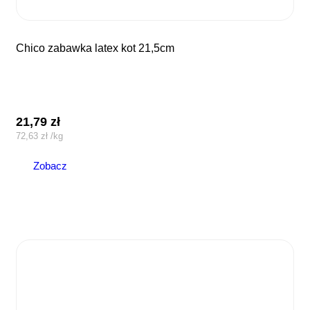
chico zabawka latex kot 21,5cm
21,79
zł
72,63
zł
/
kg
Zobacz