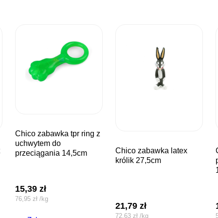
chico zabawka tpr ring z
uchwytem do
chico zabawka latex
chico za
przeciągania 14,5cm
królik 27,5cm
15,39
zł
76,95
zł
/
kg
21,79
zł
72,63
zł
/
kg