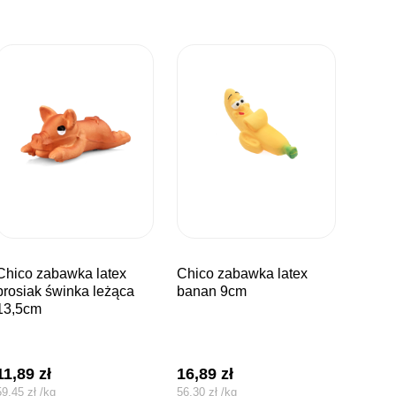
bawka latex
chico zabawka latex
prosiak świnka leżąca
banan 9cm
13,5cm
11,89
zł
16,89
zł
59,45
zł
/
kg
56,30
zł
/
kg