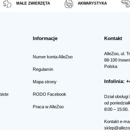
MAŁE ZWIERZĘTA
AKWARYSTYKA
Informacje
Kontakt
AlleZoo, ul. 
Numer konta AlleZoo
88-100 Inowr
Polska
Regulamin
Infolinia: 
Mapa strony
biste
RODO Facebook
Dział obsługi 
od poniedział
Praca w AlleZoo
8:00 – 15:00.
Kontakt e-mai
sklep@allezo