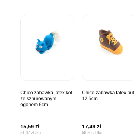
chico zabawka latex kot
chico zabawka latex but
ze sznurowanym
12,5cm
ogonem 8cm
15,59
zł
17,49
zł
51,97
zł
/
kg
58,30
zł
/
kg