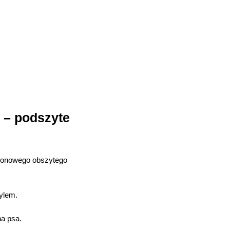
 – podszyte
ylonowego obszytego
tylem.
na psa.