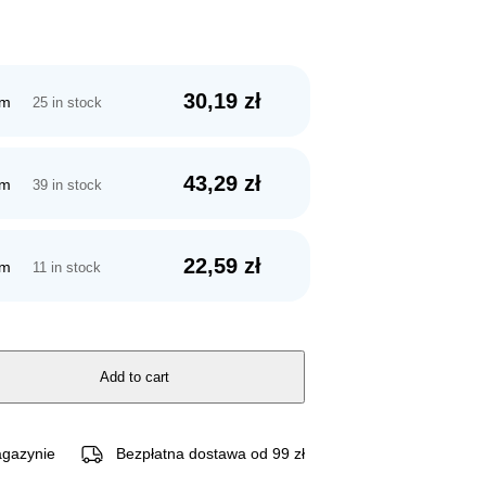
30,19
zł
cm
25 in stock
43,29
zł
cm
39 in stock
22,59
zł
cm
11 in stock
Add to cart
gazynie
Bezpłatna dostawa od 99 zł