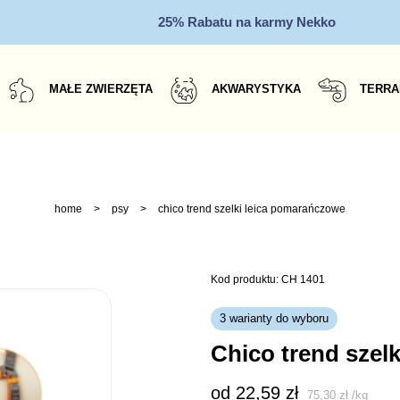
25% Rabatu na karmy Nekko
MAŁE ZWIERZĘTA
AKWARYSTYKA
TERRA
home
>
psy
>
chico trend szelki leica pomarańczowe
Kod produktu: CH 1401
3 warianty do wyboru
chico trend sze
od 
22,59
zł
75,30
zł
/
kg