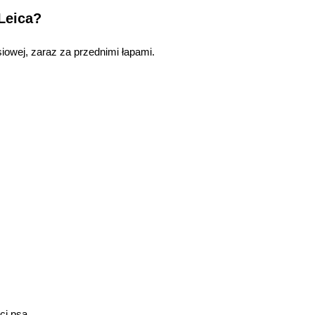
Leica?
iowej, zaraz za przednimi łapami.
ci psa,