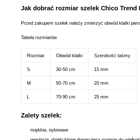
Jak dobrać rozmiar szelek Chico Trend 
Przed zakupem szelek należy zmierzyć obwód klatki piers
Tabela rozmiarów
Rozmiar
Obwód klatki
Szerokość taśmy
S
30-50 cm
15 mm
M
50-70 cm
20 mm
L
70-90 cm
25 mm
Zalety szelek:
miękkie, nylonowe
regulacja, dzięki której dopasujesz rozmiar do wielkoś