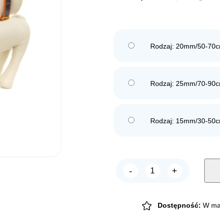
Rodzaj: 20mm/50-70
Rodzaj: 25mm/70-90
Rodzaj: 15mm/30-50
-
+
Chico
TREND
Szelki
LEICA
Pomarańczowe
Dostępność:
W ma
quantity