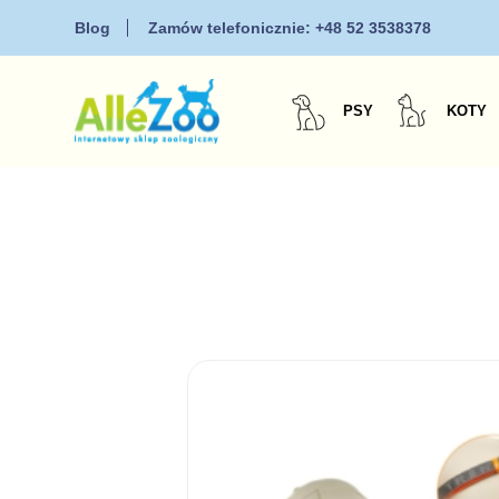
Blog
Zamów telefonicznie:
+48 52 3538378
PSY
KOTY