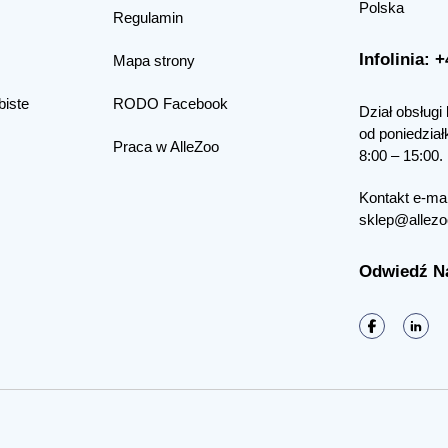
Polska
Regulamin
Infolinia: 
Mapa strony
biste
RODO Facebook
Dział obsługi 
od poniedział
Praca w AlleZoo
8:00 – 15:00.
Kontakt e-mai
sklep@allezo
Odwiedź N