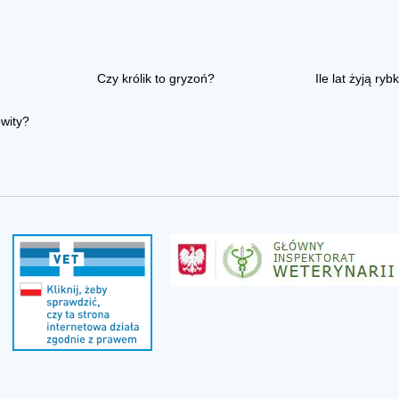
Czy królik to gryzoń?
Ile lat żyją rybk
owity?