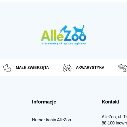
MAŁE ZWIERZĘTA
AKWARYSTYKA
Informacje
Kontakt
AlleZoo, ul. 
Numer konta AlleZoo
88-100 Inowr