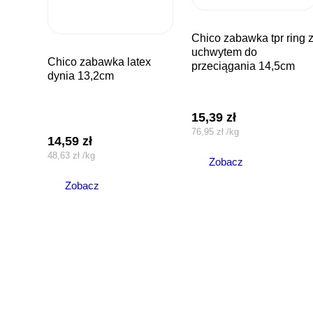
chico zabawka tpr ring z
uchwytem do
chico zabawka latex
przeciągania 14,5cm
dynia 13,2cm
15,39
zł
76,95
zł
/
kg
14,59
zł
48,63
zł
/
kg
Zobacz
Zobacz