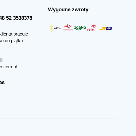
Wygodne zwroty
+48 52 3538378
klienta pracuje
ku do piątku
l:
o.com.pl
as