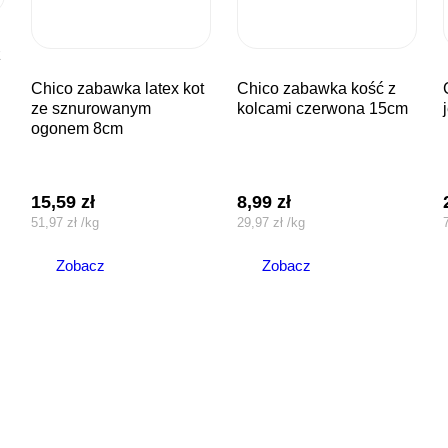
chico zabawka latex kot
chico zabawka kość z
chico za
ze sznurowanym
kolcami czerwona 15cm
ogonem 8cm
15,59
zł
8,99
zł
51,97
zł
/
kg
29,97
zł
/
kg
Zobacz
Zobacz