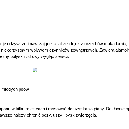
e odżywcze i nawilżające, a także olejek z orzechów makadamia, k
az niekorzystnym wpływem czynników zewnętrznych. Zawiera alantoin
ękny połysk i zdrowy wygląd sierści.
az młodych psów.
mponu w kilku miejscach i masować do uzyskania piany. Dokładnie s
awsze należy chronić oczy, uszy i pysk zwierzęcia.