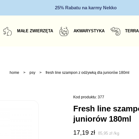
25% Rabatu na karmy Nekko
MAŁE ZWIERZĘTA
AKWARYSTYKA
TERRA
home
>
psy
>
fresh line szampon z odżywką dla juniorów 180ml
Kod produktu: 377
fresh line szampon z odżywką dla
juniorów 180ml
17,19
zł
85,95
zł
/
kg