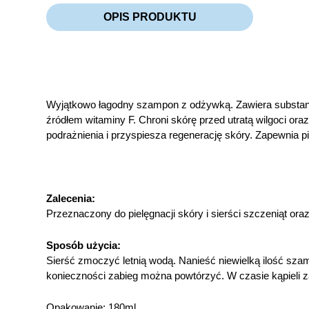
OPIS PRODUKTU
Wyjątkowo łagodny szampon z odżywką. Zawiera substancj
źródłem witaminy F. Chroni skórę przed utratą wilgoci or
podrażnienia i przyspiesza regenerację skóry. Zapewnia pi
Zalecenia:
Przeznaczony do pielęgnacji skóry i sierści szczeniąt or
Sposób użycia:
Sierść zmoczyć letnią wodą. Nanieść niewielką ilość sza
konieczności zabieg można powtórzyć. W czasie kąpieli z
Opakowanie: 180ml