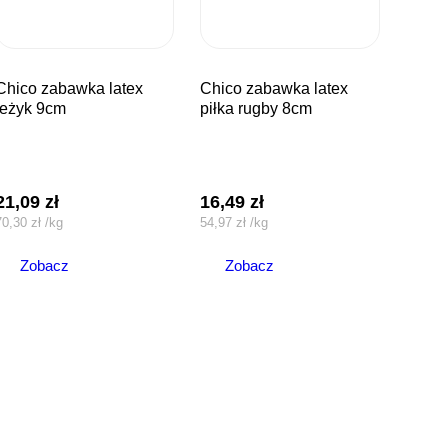
bawka latex
chico zabawka latex
jeżyk 9cm
piłka rugby 8cm
21,09
zł
16,49
zł
70,30
zł
/
kg
54,97
zł
/
kg
Zobacz
Zobacz