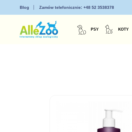
Blog
Zamów telefonicznie:
+48 52 3538378
PSY
KOTY