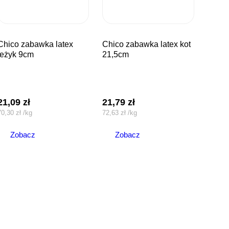
bawka latex
chico zabawka latex kot
jeżyk 9cm
21,5cm
21,09
zł
21,79
zł
70,30
zł
/
kg
72,63
zł
/
kg
Zobacz
Zobacz