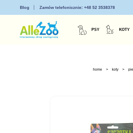
Blog
Zamów telefonicznie:
+48 52 3538378
PSY
KOTY
home
>
koty
>
pi