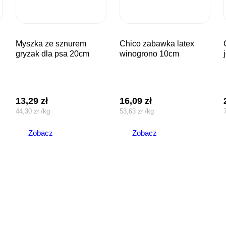
myszka ze sznurem
chico zabawka latex
chico za
gryzak dla psa 20cm
winogrono 10cm
13,29
zł
16,09
zł
44,30
zł
/
kg
53,63
zł
/
kg
Zobacz
Zobacz