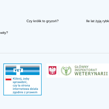
Czy królik to gryzoń?
Ile lat żyją rybk
owity?