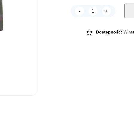
-
+
CHICO
Szczotka
drewniana
miękki
drut
Dostępność:
W ma
z
kulką
MINI
6,2cm
quantity