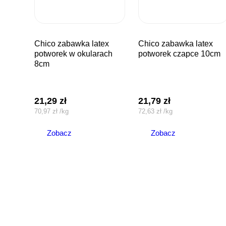
chico zabawka latex
chico zabawka latex
potworek w okularach
potworek czapce 10cm
8cm
21,29
zł
21,79
zł
70,97
zł
/
kg
72,63
zł
/
kg
Zobacz
Zobacz