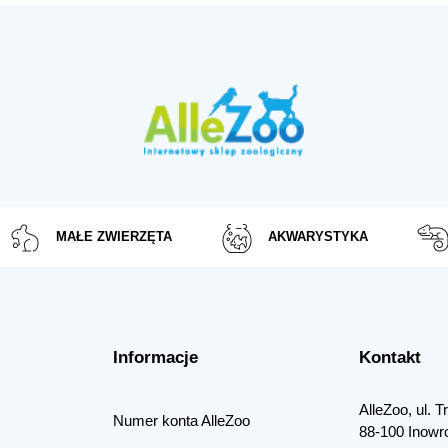
MAŁE ZWIERZĘTA
AKWARYSTYKA
Informacje
Kontakt
AlleZoo, ul. 
Numer konta AlleZoo
88-100 Inowr