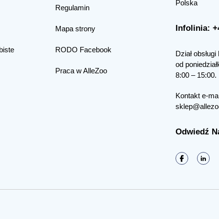
Polska
Regulamin
Infolinia: 
Mapa strony
biste
RODO Facebook
Dział obsługi 
od poniedział
Praca w AlleZoo
8:00 – 15:00.
Kontakt e-mai
sklep@allezo
Odwiedź N