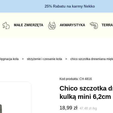
25% Rabatu na karmy Nekko
MAŁE ZWIERZĘTA
AKWARYSTYKA
TERRA
elęgnacja kota
>
strzyżenie i czesanie kota
>
chico szczotka drewniana miękk
Kod produktu: CH 4816
chico szczotka drewniana miękki drut z
kulką mini 6,2cm
18,99
zł
47,48
zł
/
kg