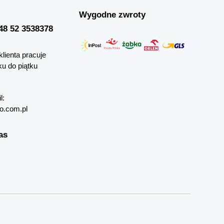
Wygodne zwroty
+48 52 3538378
klienta pracuje
ku do piątku
l:
o.com.pl
as