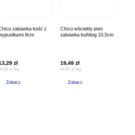
awka kość z
chico wściekły pies
wypustkami 8cm
zabawka bulldog 10,5cm
13,29
zł
19,49
zł
44,30
zł
/
kg
64,97
zł
/
kg
Zobacz
Zobacz