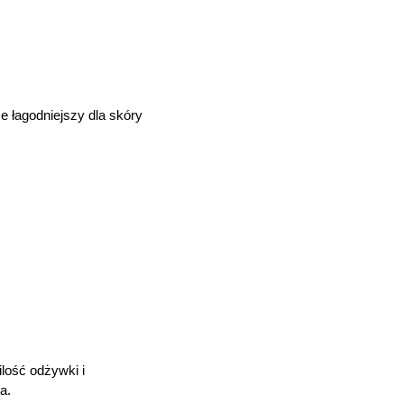
e łagodniejszy dla skóry
lość odżywki i
a.