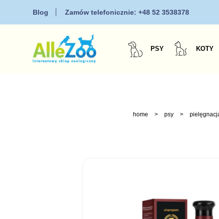
Blog
Zamów telefonicznie:
+48 52 3538378
PSY
KOTY
home
>
psy
>
pielęgnacj