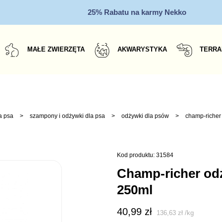
25% Rabatu na karmy Nekko
MAŁE ZWIERZĘTA
AKWARYSTYKA
TERRA
a psa
>
szampony i odżywki dla psa
>
odżywki dla psów
>
champ-richer 
Kod produktu: 31584
champ-richer odżywka dla sierści białej
250ml
40,99
zł
136,63
zł
/
kg