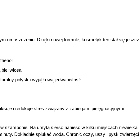
ym umaszczeniu. Dzięki nowej formule, kosmetyk ten stał się jeszcz
nthenol
 biel włosa
turalny połysk i wyjątkową jedwabistość
ksuje i redukuje stres związany z zabiegami pielęgnacyjnymi
w szamponie. Na umytą sierść nanieść w kilku miejscach niewielką i
inuty. Dokładnie spłukać wodą. Chronić oczy, uszy i pysk zwierzęci