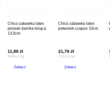
chico zabawka latex
chico zabawka latex
chico zab
prosiak świnka leżąca
potworek czapce 10cm
13,5cm
11,89
zł
21,79
zł
59,45
zł
/
kg
72,63
zł
/
kg
Zobacz
Zobacz