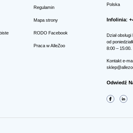
Polska
Regulamin
Infolinia: 
Mapa strony
biste
RODO Facebook
Dział obsługi 
od poniedział
Praca w AlleZoo
8:00 – 15:00.
Kontakt e-mai
sklep@allezo
Odwiedź N