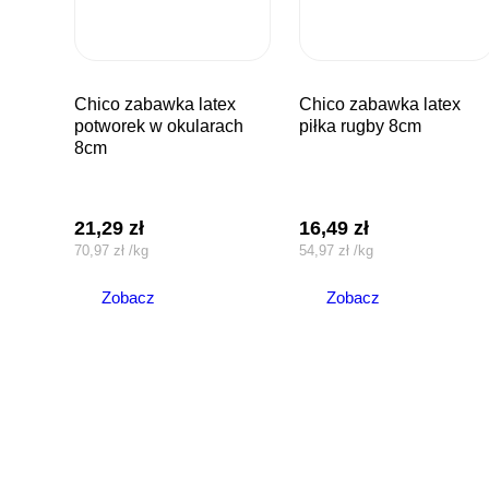
chico zabawka latex
chico zabawka latex
potworek w okularach
piłka rugby 8cm
8cm
21,29
zł
16,49
zł
70,97
zł
/
kg
54,97
zł
/
kg
Zobacz
Zobacz