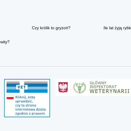
Czy królik to gryzoń?
Ile lat żyją rybk
owity?