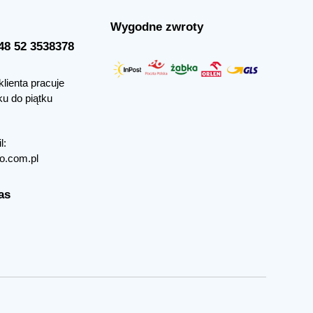
Wygodne zwroty
+48 52 3538378
klienta pracuje
ku do piątku
l:
o.com.pl
as