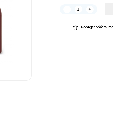
-
+
Champ-
Richer
Odżywka
dla
sierści
Dostępność:
W ma
BIAŁEJ
250ml
quantity