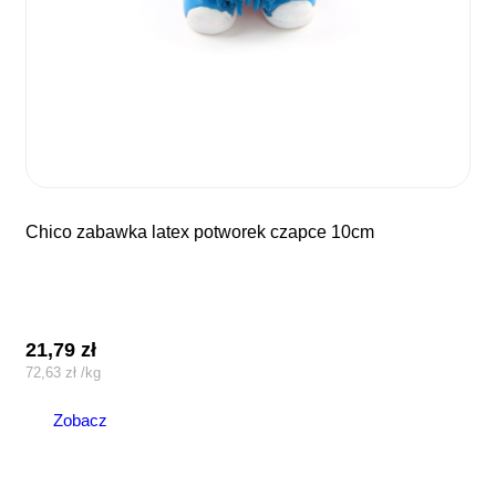
chico zabawka latex potworek czapce 10cm
21,79
zł
72,63
zł
/
kg
Zobacz