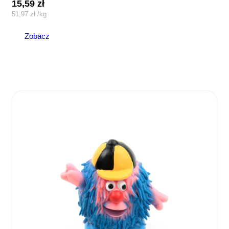
15,59
zł
51,97
zł
/
kg
Zobacz