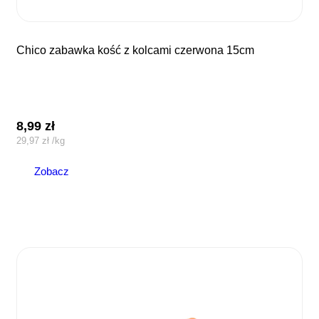
chico zabawka kość z kolcami czerwona 15cm
8,99
zł
29,97
zł
/
kg
Zobacz