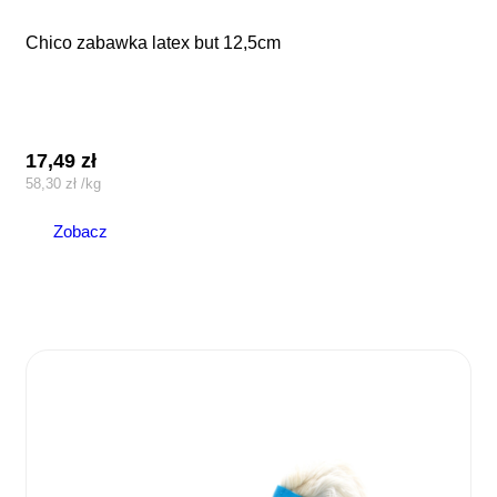
chico zabawka latex but 12,5cm
17,49
zł
58,30
zł
/
kg
Zobacz