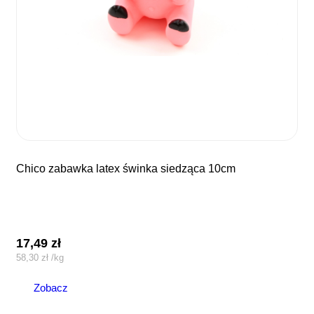
chico zabawka latex świnka siedząca 10cm
17,49
zł
58,30
zł
/
kg
Zobacz