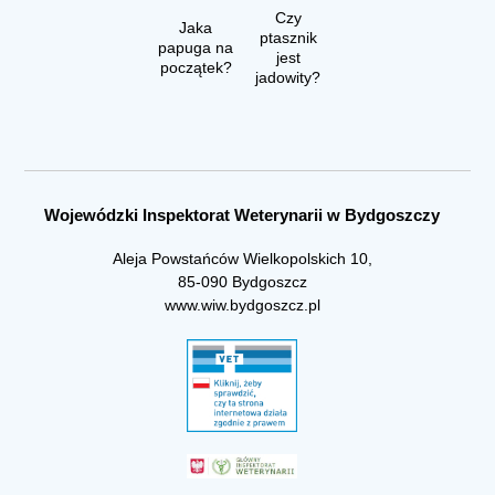
Czy
Jaka
ptasznik
papuga na
jest
początek?
jadowity?
Wojewódzki Inspektorat Weterynarii w Bydgoszczy
Aleja Powstańców Wielkopolskich 10,
85-090 Bydgoszcz
www.wiw.bydgoszcz.pl