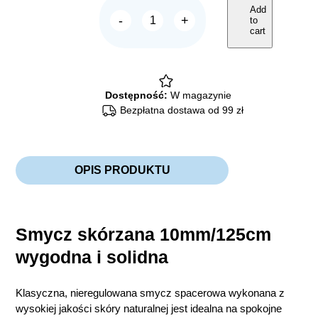
Add
-
+
to
Chico
cart
Smycz
SKÓRZANA
tradycyjna
10mm/125cm
quantity
Dostępność:
W magazynie
Bezpłatna dostawa od 99 zł
OPIS PRODUKTU
Smycz skórzana 10mm/125cm
wygodna i solidna
Klasyczna, nieregulowana smycz spacerowa wykonana z
wysokiej jakości skóry naturalnej jest idealna na spokojne