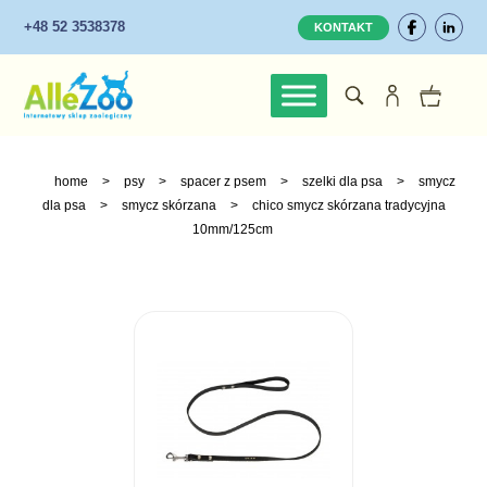
+48 52 3538378
KONTAKT
home
>
psy
>
spacer z psem
>
szelki dla psa
>
smycz
dla psa
>
smycz skórzana
>
chico smycz skórzana tradycyjna
10mm/125cm