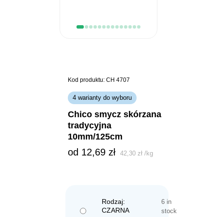
Kod produktu: CH 4707
4 warianty do wyboru
chico smycz skórzana
tradycyjna
10mm/125cm
od 
12,69
zł
42,30
zł
/
kg
Rodzaj:
6 in
CZARNA
stock