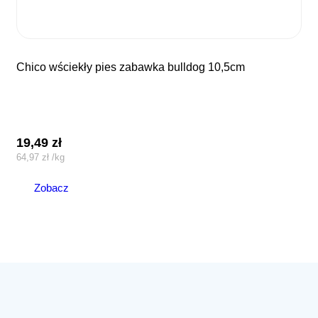
chico wściekły pies zabawka bulldog 10,5cm
19,49
zł
64,97
zł
/
kg
Zobacz