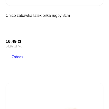
chico zabawka latex piłka rugby 8cm
16,49
zł
54,97
zł
/
kg
Zobacz