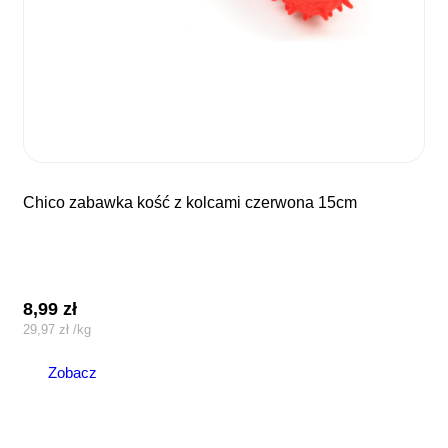
chico zabawka kość z kolcami czerwona 15cm
8,99
zł
29,97
zł
/
kg
Zobacz