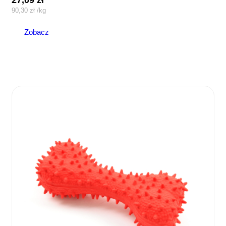
90,30
zł
/
kg
Zobacz