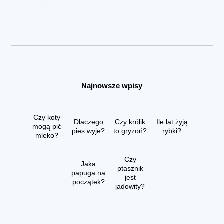
Najnowsze wpisy
Czy koty
Dlaczego
Czy królik
Ile lat żyją
mogą pić
pies wyje?
to gryzoń?
rybki?
mleko?
Czy
Jaka
ptasznik
papuga na
jest
początek?
jadowity?