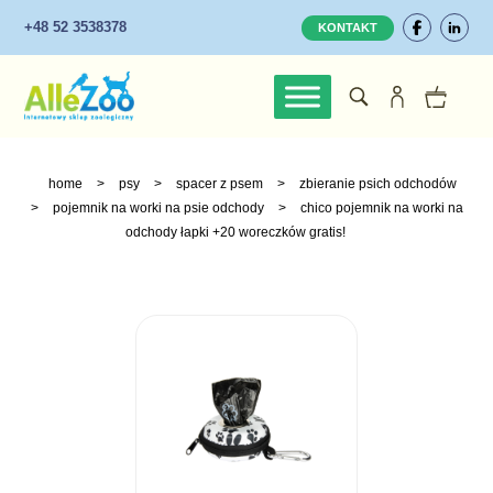
+48 52 3538378
KONTAKT
home
>
psy
>
spacer z psem
>
zbieranie psich odchodów
>
pojemnik na worki na psie odchody
>
chico pojemnik na worki na
odchody łapki +20 woreczków gratis!