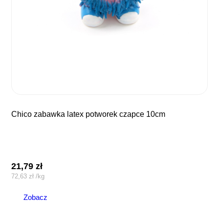
chico zabawka latex potworek czapce 10cm
21,79
zł
72,63
zł
/
kg
Zobacz