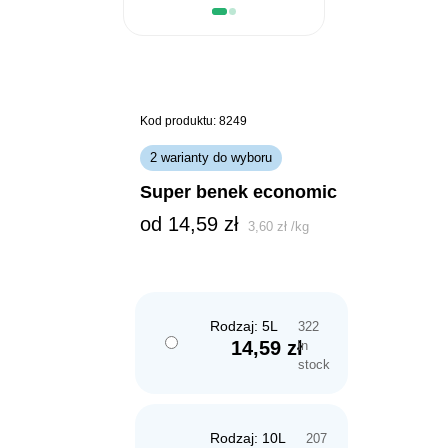
Kod produktu: 8249
2 warianty do wyboru
super benek economic
od 
14,59
zł
3,60
zł
/
kg
Rodzaj: 5L
322
14,59
zł
in
stock
Rodzaj: 10L
207