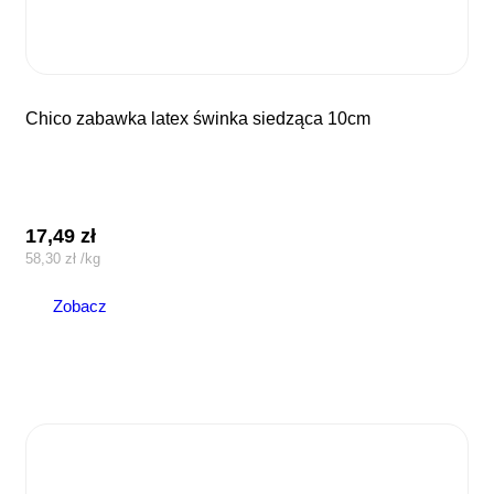
chico zabawka latex świnka siedząca 10cm
17,49
zł
58,30
zł
/
kg
Zobacz