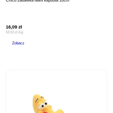
chico zabawka latex kapusta 10cm
16,09
zł
53,63
zł
/
kg
Zobacz