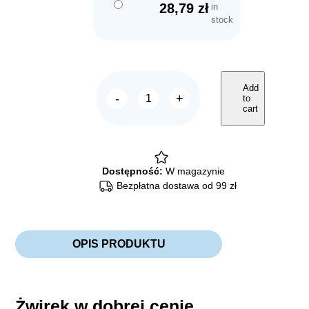
28,79
zł
in
stock
Add
-
+
to
SUPER
cart
BENEK
Economic
quantity
Dostępność:
W magazynie
Bezpłatna dostawa od 99 zł
OPIS PRODUKTU
Żwirek w dobrej cenie