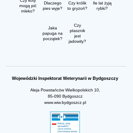
Czy koty
Dlaczego
Czy królik
Ile lat żyją
mogą pić
pies wyje?
to gryzoń?
rybki?
mleko?
Czy
Jaka
ptasznik
papuga na
jest
początek?
jadowity?
Wojewódzki Inspektorat Weterynarii w Bydgoszczy
Aleja Powstańców Wielkopolskich 10,
85-090 Bydgoszcz
www.wiw.bydgoszcz.pl