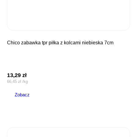
chico zabawka tpr piłka z kolcami niebieska 7cm
13,29
zł
66,45
zł
/
kg
Zobacz