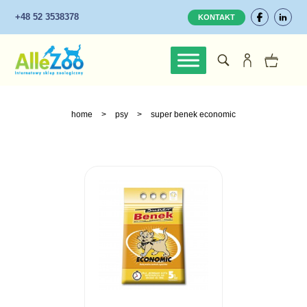
+48 52 3538378
KONTAKT
home
>
psy
>
super benek economic