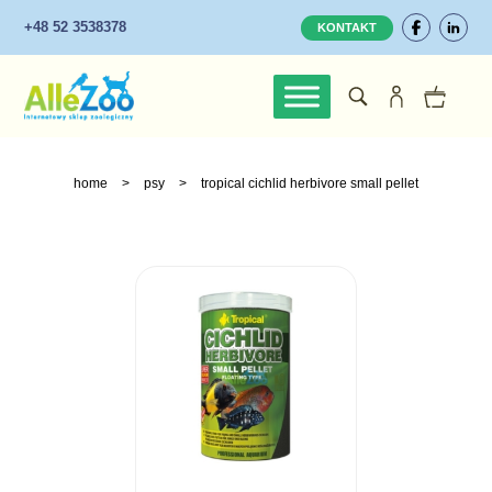
+48 52 3538378
KONTAKT
home
>
psy
>
tropical cichlid herbivore small pellet