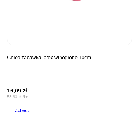
chico zabawka latex winogrono 10cm
16,09
zł
53,63
zł
/
kg
Zobacz