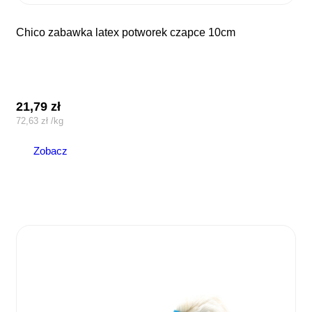
chico zabawka latex potworek czapce 10cm
21,79
zł
72,63
zł
/
kg
Zobacz