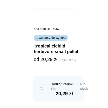
Kod produktu: 6067
1 warianty do wyboru
tropical cichlid
herbivore small pellet
od 
20,29
zł
67,63
zł
/
kg
Rodzaj: 250ml /
6 in
90g
stock
20,29
zł