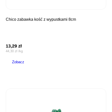
chico zabawka kość z wypustkami 8cm
13,29
zł
44,30
zł
/
kg
Zobacz