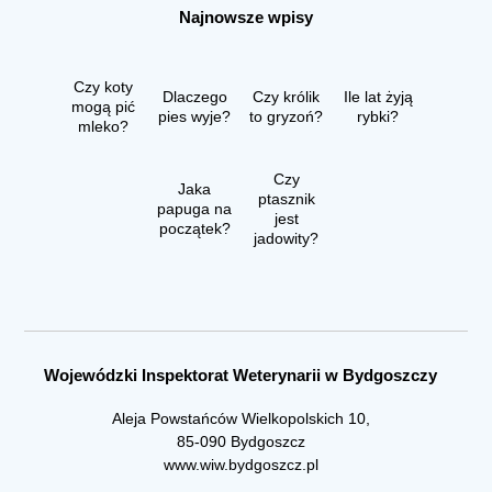
Najnowsze wpisy
Czy koty
Dlaczego
Czy królik
Ile lat żyją
mogą pić
pies wyje?
to gryzoń?
rybki?
mleko?
Czy
Jaka
ptasznik
papuga na
jest
początek?
jadowity?
Wojewódzki Inspektorat Weterynarii w Bydgoszczy
Aleja Powstańców Wielkopolskich 10,
85-090 Bydgoszcz
www.wiw.bydgoszcz.pl