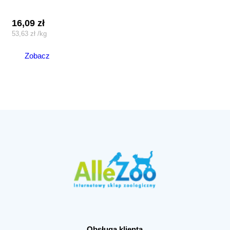
16,09
zł
53,63
zł
/
kg
Zobacz
Obsługa klienta