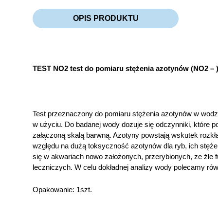
OPIS PRODUKTU
TEST NO2 test do pomiaru stężenia azotynów (NO2 – ) 
Test przeznaczony do pomiaru stężenia azotynów w wodzie 
w użyciu. Do badanej wody dozuje się odczynniki, które p
załączoną skalą barwną. Azotyny powstają wskutek rozkła
względu na dużą toksyczność azotynów dla ryb, ich stęże
się w akwariach nowo założonych, przerybionych, ze źle f
leczniczych. W celu dokładnej analizy wody polecamy równ
Opakowanie: 1szt.