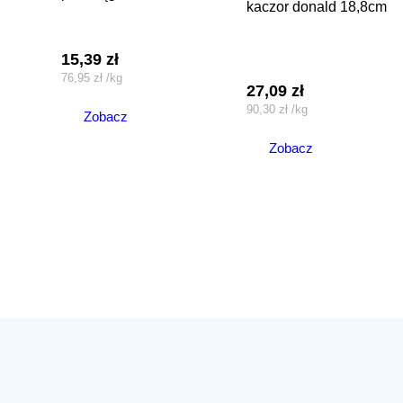
kaczor donald 18,8cm
15,39
zł
76,95
zł
/
kg
27,09
zł
90,30
zł
/
kg
Zobacz
Zobacz