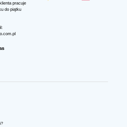
klienta pracuje
ku do piątku
l:
o.com.pl
as
i?