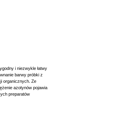
wygodny i niezwykle łatwy
ównanie barwy próbki z
ji organicznych. Ze
tężenie azotynów pojawia
czych preparatów