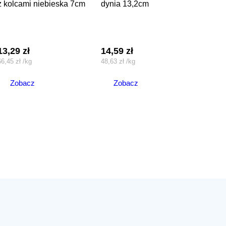
z kolcami niebieska 7cm
dynia 13,2cm
13,29
zł
14,59
zł
66,45
zł
/
kg
48,63
zł
/
kg
Zobacz
Zobacz