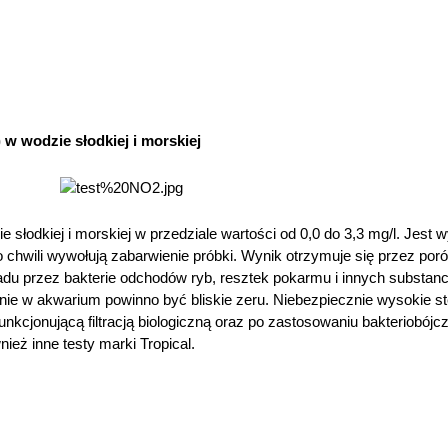
w wodzie słodkiej i morskiej
słodkiej i morskiej w przedziale wartości od 0,0 do 3,3 mg/l. Jest 
o chwili wywołują zabarwienie próbki. Wynik otrzymuje się przez por
du przez bakterie odchodów ryb, resztek pokarmu i innych substanc
nie w akwarium powinno być bliskie zeru. Niebezpiecznie wysokie s
unkcjonującą filtracją biologiczną oraz po zastosowaniu bakteriobój
ież inne testy marki Tropical.