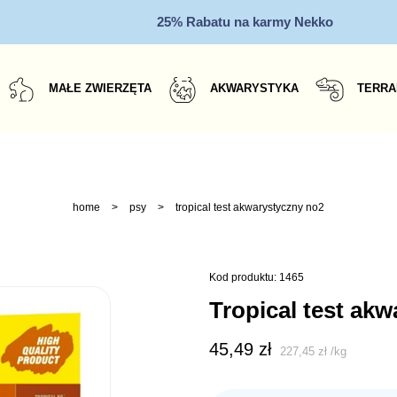
25% Rabatu na karmy Nekko
MAŁE ZWIERZĘTA
AKWARYSTYKA
TERRA
home
>
psy
>
tropical test akwarystyczny no2
Kod produktu: 1465
tropical test ak
45,49
zł
227,45
zł
/
kg