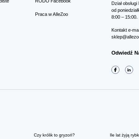
biste
RODO Facebook
Dział obsługi 
od poniedział
Praca w AlleZoo
8:00 – 15:00.
Kontakt e-mai
sklep@allezo
Odwiedź N
Czy królik to gryzoń?
Ile lat żyją rybk