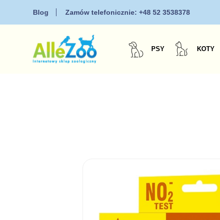
Blog
Zamów telefonicznie:
+48 52 3538378
PSY
KOTY