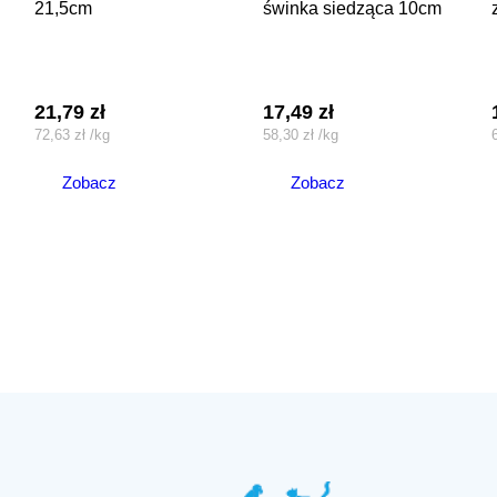
21,5cm
świnka siedząca 10cm
21,79
zł
17,49
zł
72,63
zł
/
kg
58,30
zł
/
kg
Zobacz
Zobacz