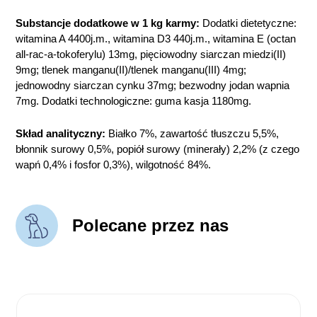
Substancje dodatkowe w 1 kg karmy:
Dodatki dietetyczne:
witamina A 4400j.m., witamina D3 440j.m., witamina E (octan
all-rac-a-tokoferylu) 13mg, pięciowodny siarczan miedzi(II)
9mg; tlenek manganu(II)/tlenek manganu(III) 4mg;
jednowodny siarczan cynku 37mg; bezwodny jodan wapnia
7mg. Dodatki technologiczne: guma kasja 1180mg.
Skład analityczny:
Białko 7%, zawartość tłuszczu 5,5%,
błonnik surowy 0,5%, popiół surowy (minerały) 2,2% (z czego
wapń 0,4% i fosfor 0,3%), wilgotność 84%.
Polecane przez nas