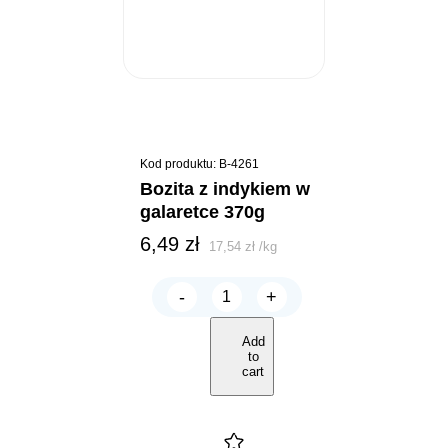
Kod produktu: B-4261
bozita z indykiem w
galaretce 370g
6,49
zł
17,54
zł
/
kg
-
+
BOZITA
z
Indykiem
Add
w
to
galaretce
cart
370g
quantity