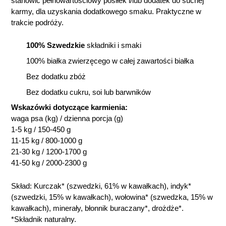
stanowić pełnowartościowy posiłek i/lub dodatek do suchej
karmy, dla uzyskania dodatkowego smaku. Praktyczne w
trakcie podróży.
100% Szwedzkie
składniki i smaki
100% białka zwierzęcego w całej zawartości białka
Bez dodatku zbóż
Bez dodatku cukru, soi lub barwników
Wskazówki dotyczące karmienia:
waga psa (kg) / dzienna porcja (g)
1-5 kg / 150-450 g
11-15 kg / 800-1000 g
21-30 kg / 1200-1700 g
41-50 kg / 2000-2300 g
Skład: Kurczak* (szwedzki, 61% w kawałkach), indyk*
(szwedzki, 15% w kawałkach), wołowina* (szwedzka, 15% w
kawałkach), minerały, błonnik buraczany*, drożdże*.
*Składnik naturalny.