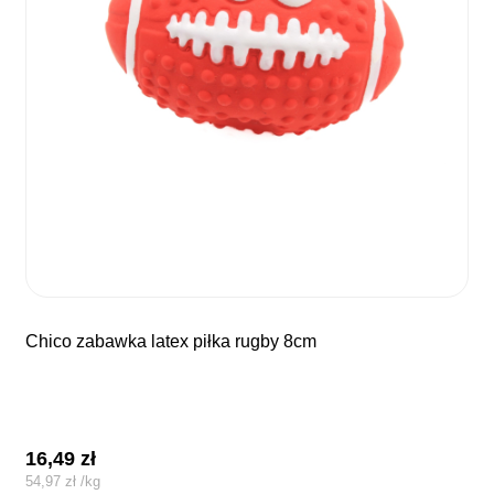
chico zabawka latex piłka rugby 8cm
16,49
zł
54,97
zł
/
kg