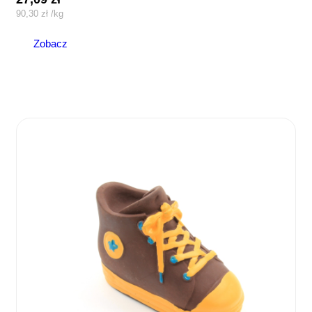
90,30
zł
/
kg
Zobacz