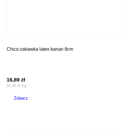
chico zabawka latex banan 9cm
16,89
zł
56,30
zł
/
kg
Zobacz