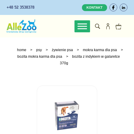
+48 52 3538378
KONTAKT
home
>
psy
>
żywienie psa
>
mokra karma dla psa
>
bozita mokra karma dla psa
>
bozita z indykiem w galaretce
370g