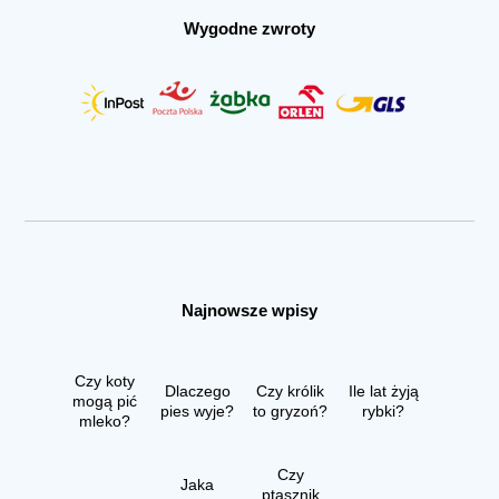
Wygodne zwroty
Najnowsze wpisy
Czy koty
Dlaczego
Czy królik
Ile lat żyją
mogą pić
pies wyje?
to gryzoń?
rybki?
mleko?
Czy
Jaka
ptasznik