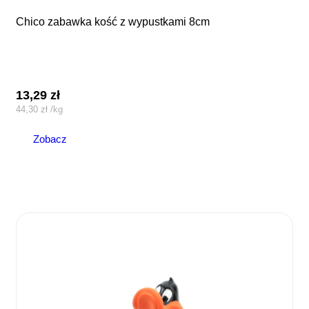
chico zabawka kość z wypustkami 8cm
13,29
zł
44,30
zł
/
kg
Zobacz