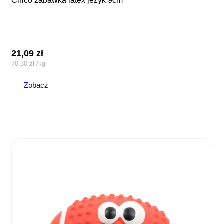
chico zabawka latex jeżyk 9cm
21,09
zł
70,30
zł
/
kg
Zobacz