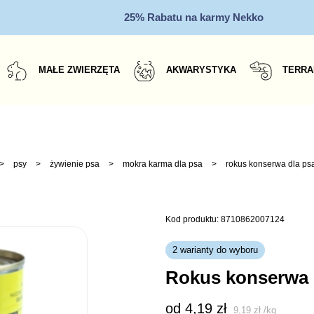
25% Rabatu na karmy Nekko
MAŁE ZWIERZĘTA
AKWARYSTYKA
TERRA
>
psy
>
żywienie psa
>
mokra karma dla psa
>
rokus konserwa dla psa
Kod produktu: 8710862007124
2 warianty do wyboru
rokus konserwa 
od 
4,19
zł
9,19
zł
/
kg