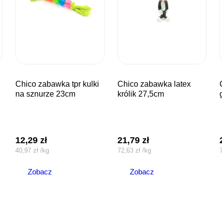
chico zabawka tpr kulki
chico zabawka latex
chico z
na sznurze 23cm
królik 27,5cm
12,29
zł
21,79
zł
40,97
zł
/
kg
72,63
zł
/
kg
Zobacz
Zobacz