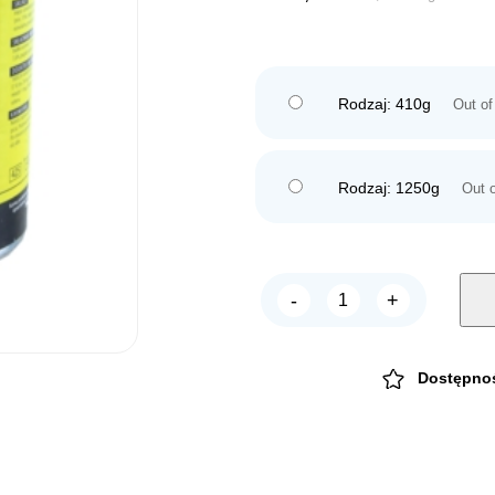
Rodzaj: 410g
Out of
Rodzaj: 1250g
Out o
-
+
ROKUS
konserwa
dla
psa
ŻOŁĄDKI
Dostępno
quantity