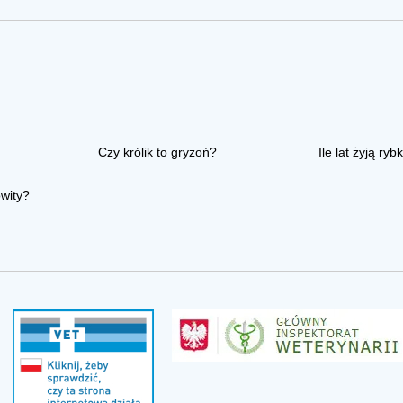
Czy królik to gryzoń?
Ile lat żyją rybk
owity?