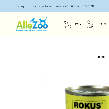
Blog
Zamów telefonicznie:
+48 52 3538378
PSY
KOTY
home