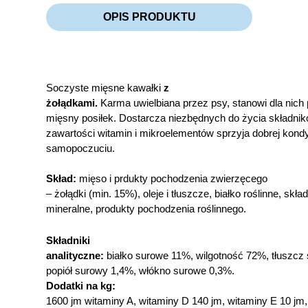
OPIS PRODUKTU
Soczyste mięsne kawałki
z
żołądkami.
Karma uwielbiana przez psy, stanowi dla nich
mięsny posiłek. Dostarcza niezbędnych do życia składni
zawartości witamin i mikroelementów sprzyja dobrej kondyc
samopoczuciu.
Skład:
mięso i prdukty pochodzenia zwierzęcego
– żołądki (min. 15%), oleje i tłuszcze, białko roślinne, skład
mineralne, produkty pochodzenia roślinnego.
Składniki
analityczne:
białko surowe 11%, wilgotność 72%, tłuszcz
popiół surowy 1,4%, włókno surowe 0,3%.
Dodatki na kg:
1600 jm witaminy A, witaminy D 140 jm, witaminy E 10 jm