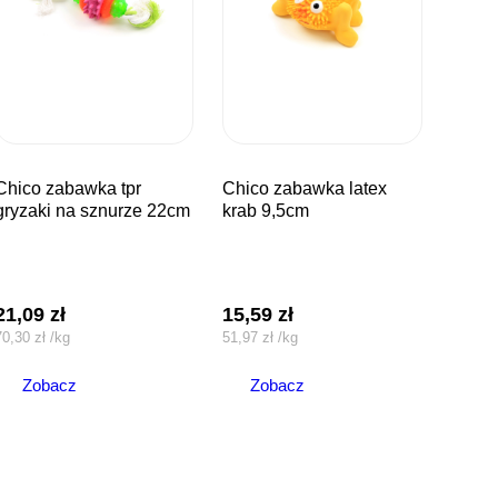
abawka tpr
chico zabawka latex
gryzaki na sznurze 22cm
krab 9,5cm
21,09
zł
15,59
zł
70,30
zł
/
kg
51,97
zł
/
kg
Zobacz
Zobacz