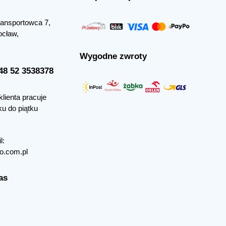
Transportowca 7,
ocław,
Wygodne zwroty
+48 52 3538378
klienta pracuje
ku do piątku
l:
o.com.pl
as