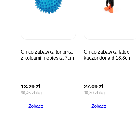
chico zabawka tpr piłka
chico zabawka latex
z kolcami niebieska 7cm
kaczor donald 18,8cm
13,29
zł
27,09
zł
66,45
zł
/
kg
90,30
zł
/
kg
Zobacz
Zobacz