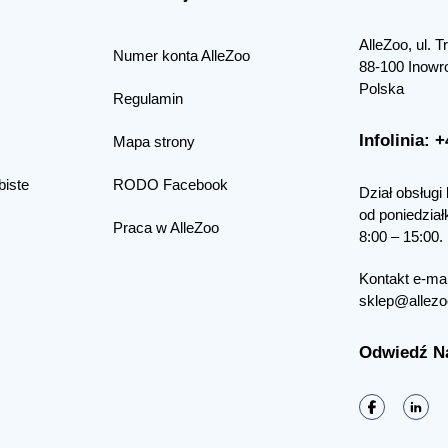
AlleZoo, ul. 
Numer konta AlleZoo
88-100 Inowr
Polska
Regulamin
Infolinia: 
Mapa strony
biste
RODO Facebook
Dział obsługi 
od poniedział
Praca w AlleZoo
8:00 – 15:00.
Kontakt e-mai
sklep@allezo
Odwiedź N