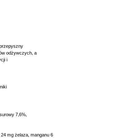
 przepyszny
ków odżywczych, a
ji i
niki
 surowy 7,6%,
, 24 mg żelaza, manganu 6