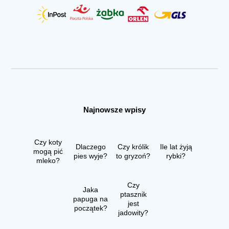
Najnowsze wpisy
Czy koty
Dlaczego
Czy królik
Ile lat żyją
mogą pić
pies wyje?
to gryzoń?
rybki?
mleko?
Czy
Jaka
ptasznik
papuga na
jest
początek?
jadowity?