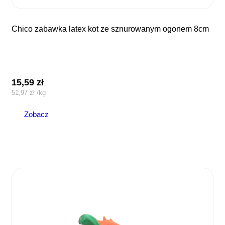
chico zabawka latex kot ze sznurowanym ogonem 8cm
15,59
zł
51,97
zł
/
kg
Zobacz