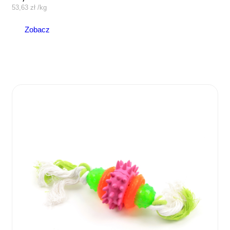
53,63
zł
/
kg
Zobacz