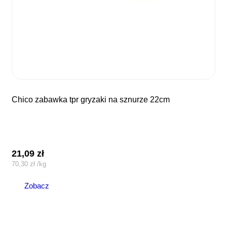
chico zabawka tpr gryzaki na sznurze 22cm
21,09
zł
70,30
zł
/
kg
Zobacz