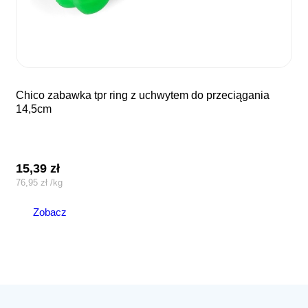
chico zabawka tpr ring z uchwytem do przeciągania
14,5cm
15,39
zł
76,95
zł
/
kg
Zobacz