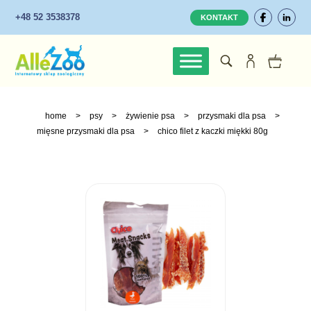
+48 52 3538378
KONTAKT
home
>
psy
>
żywienie psa
>
przysmaki dla psa
>
mięsne przysmaki dla psa
>
chico filet z kaczki miękki 80g